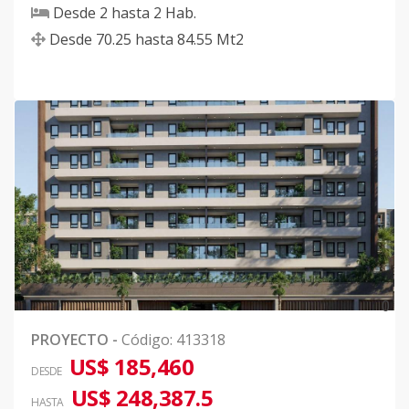
Desde
2
hasta
2
Hab.
Desde
70.25
hasta
84.55
Mt2
0
PROYECTO
-
Código
:
413318
US$ 185,460
DESDE
US$ 248,387.5
HASTA