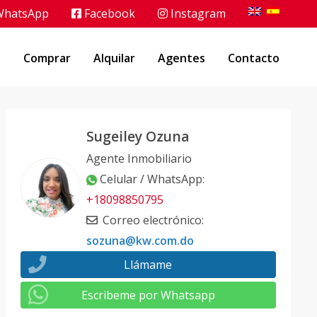
hatsApp
Facebook
Instagram
o
Comprar
Alquilar
Agentes
Contacto
Sugeiley Ozuna
Agente Inmobiliario
Celular / WhatsApp
:
+18098850795
Correo electrónico
:
sozuna@kw.com.do
Llámame
Escribeme por Whatsapp