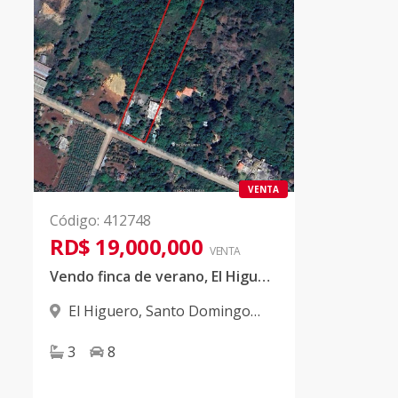
VENTA
Código
:
412748
RD$ 19,000,000
VENTA
Vendo finca de verano, El Higuero¡¡
El Higuero
,
Santo Domingo
Norte
3
8