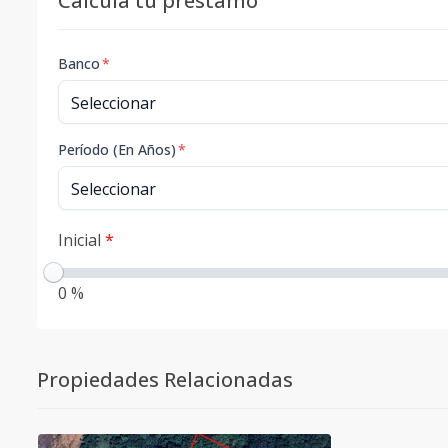
Calcula tu préstamo
Banco
*
Período (En Años)
*
Inicial
*
0 %
Propiedades Relacionadas