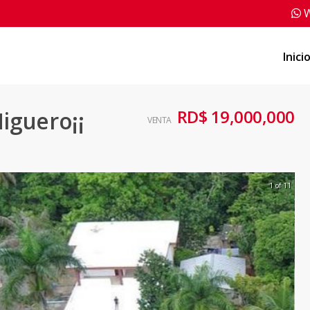
W
Inici
RD$ 19,000,000
Higuero¡¡
VENTA
1 of 11