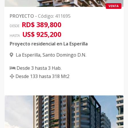
VENTA
PROYECTO
-
Código
:
411695
RD$ 389,800
DESDE
US$ 925,200
HASTA
Proyecto residencial en La Esperilla
La Esperilla
,
Santo Domingo D.N.
Desde
3
hasta
3
Hab.
Desde
133
hasta
318
Mt2