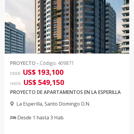
PROYECTO
-
Código
:
409871
US$ 193,100
DESDE
US$ 549,150
HASTA
PROYECTO DE APARTAMENTOS EN LA ESPERILLA
La Esperilla
,
Santo Domingo D.N.
Desde
1
hasta
3
Hab.