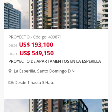
PROYECTO
-
Código
:
409871
US$ 193,100
DESDE
US$ 549,150
HASTA
PROYECTO DE APARTAMENTOS EN LA ESPERILLA
La Esperilla
,
Santo Domingo D.N.
Desde
1
hasta
3
Hab.