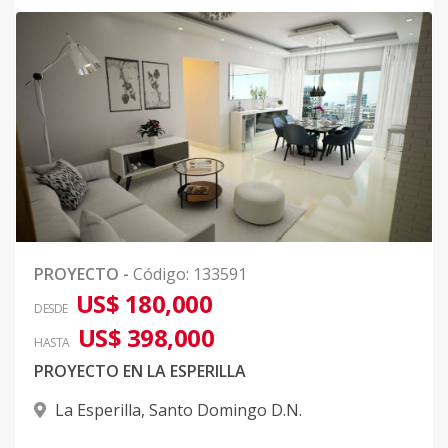
PROYECTO
-
Código
:
133591
US$ 180,000
DESDE
US$ 398,000
HASTA
PROYECTO EN LA ESPERILLA
La Esperilla
,
Santo Domingo D.N.