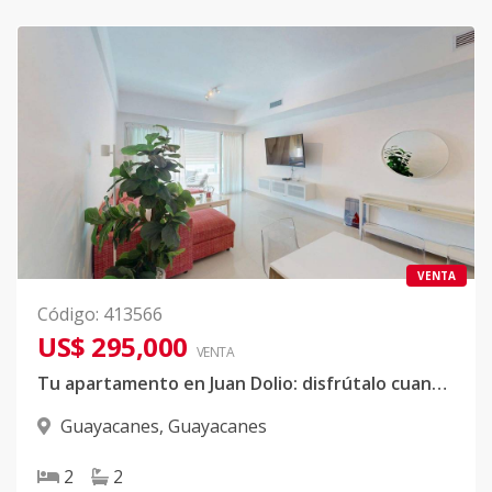
VENTA
Código
:
413566
US$ 295,000
VENTA
Tu apartamento en Juan Dolio: disfrútalo cuando estés, monetízalo cuando no estés
Guayacanes
,
Guayacanes
2
2