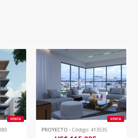
VENTA
VENTA
380
PROYECTO
-
Código
:
413535