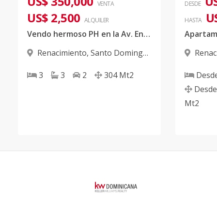
US$ 350,000
US
VENTA
DESDE
US$ 2,500
U
ALQUILER
HASTA
Vendo hermoso PH en la Av. Enriquillo con vista al sur
Renacimiento
,
Santo Domingo
Renac
D.N.
D.N.
3
3
2
304
Mt2
Desd
Desde
Mt2