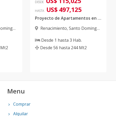
US$ 115,025
DESDE
US$ 497,125
HASTA
Proyecto de Apartamentos en Renacimiento, Santo Domingo DN
Domingo
Renacimiento
,
Santo Domingo
D.N.
Desde
1
hasta
3
Hab.
Mt2
Desde
56
hasta
244
Mt2
Menu
Comprar
Alquilar