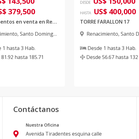
$ 143,500
US$ 150,000
DESDE
S$ 379,500
US$ 400,000
HASTA
Apartamentos en venta en Renacimiento
TORRE FARALLON 17
imiento
,
Santo Domingo
Renacimiento
,
Santo 
D.N.
e
1
hasta
3
Hab.
Desde
1
hasta
3
Hab.
81.92
hasta
185.71
Desde
56.67
hasta
132
Contáctanos
Nuestra Oficina
Avenida Tiradentes esquina calle