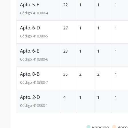
Apto. 5-E
22
1
1
1
Código
410380
-4
Apto. 6-D
27
1
1
1
Código
410380
-5
Apto. 6-E
28
1
1
1
Código
410380
-6
Apto. 8-B
36
2
2
1
Código
410380
-7
Apto. 2-D
4
1
1
1
Código
410380
-1
Vendido
Rese