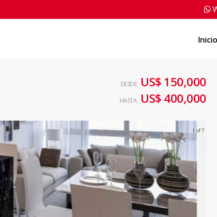
W
Inici
US$ 150,000
DESDE
US$ 400,000
HASTA
1 of 7