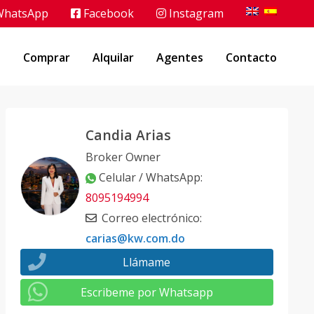
hatsApp
Facebook
Instagram
o
Comprar
Alquilar
Agentes
Contacto
Candia Arias
Broker Owner
Celular / WhatsApp
:
8095194994
Correo electrónico
:
carias@kw.com.do
Llámame
Escribeme por Whatsapp