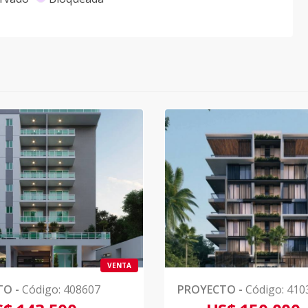
VENTA
TO
-
Código
:
408607
PROYECTO
-
Código
:
410