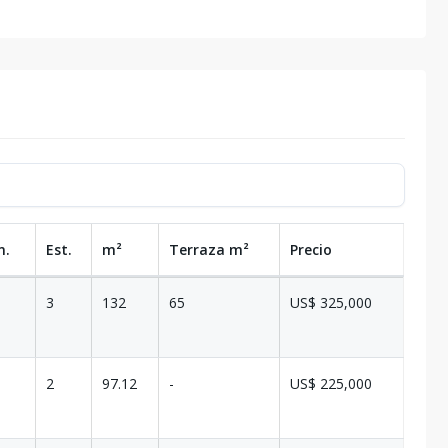
n.
Est.
m²
Terraza
m²
Precio
3
132
65
US$ 325,000
2
97.12
-
US$ 225,000