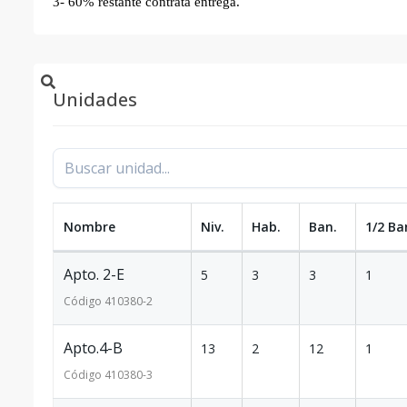
3- 60% restante contrata entrega.
Unidades
Nombre
Niv.
Hab.
Ban.
1/2 Ba
Apto. 2-E
5
3
3
1
Código
410380
-2
Apto.4-B
13
2
12
1
Código
410380
-3