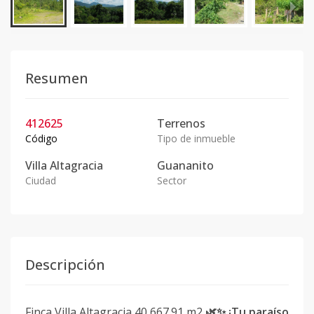
Resumen
412625
Terrenos
Código
Tipo de inmueble
Villa Altagracia
Guananito
Ciudad
Sector
Descripción
Finca Villa Altagracia 40,667.91 m2
🌿✨ ¡Tu paraíso