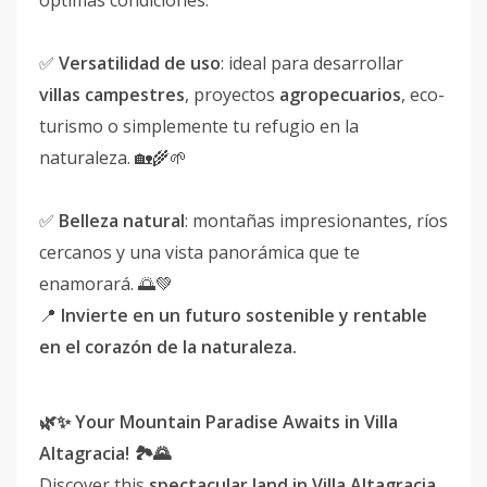
óptimas condiciones.
✅
Versatilidad de uso
: ideal para desarrollar
villas campestres
, proyectos
agropecuarios
, eco-
turismo o simplemente tu refugio en la
naturaleza. 🏡🌾🌱
✅
Belleza natural
: montañas impresionantes, ríos
cercanos y una vista panorámica que te
enamorará. 🌅💚
📍
Invierte en un futuro sostenible y rentable
en el corazón de la naturaleza.
🌿✨ Your Mountain Paradise Awaits in Villa
Altagracia! 🏞️🌄
Discover this
spectacular land in Villa Altagracia,