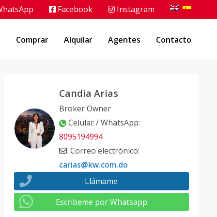
hatsApp
Facebook
Instagram
o
Comprar
Alquilar
Agentes
Contacto
Candia Arias
Broker Owner
Celular / WhatsApp
:
8095194994
Correo electrónico
:
carias@kw.com.do
Llámame
Escribeme por Whatsapp