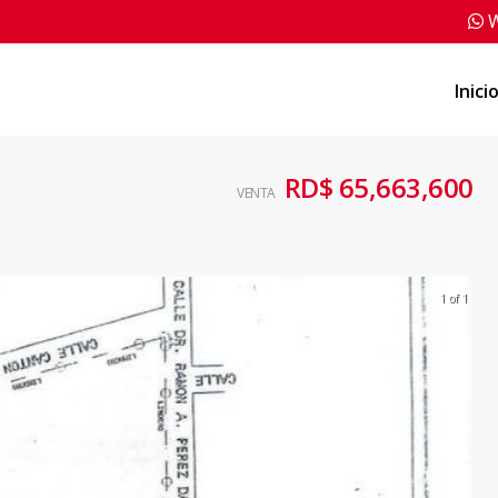
W
Inici
RD$ 65,663,600
VENTA
1 of 1