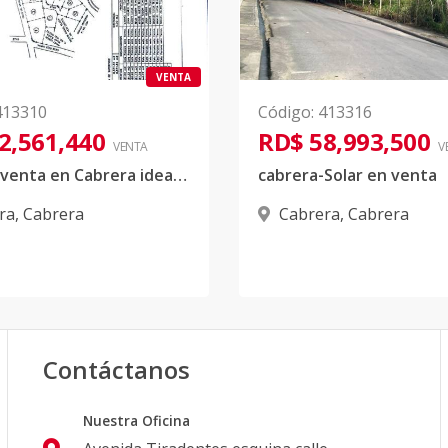
VENTA
413310
Código
:
413316
2,561,440
RD$ 58,993,500
VENTA
V
Solar en venta en Cabrera ideal para proyecto de apartamentos, casas u hotel cas
cabrera-Solar en venta
ra
,
Cabrera
Cabrera
,
Cabrera
Contáctanos
Nuestra Oficina