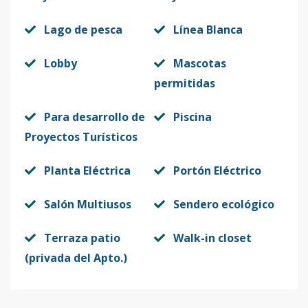
Lago de pesca
Línea Blanca
A-206
2
1
1
-
1
5
Código
1276
-15
Lobby
Mascotas
permitidas
C-203
2
1
1
-
1
5
Código
1276
-16
Para desarrollo de
Piscina
Proyectos Turísticos
Multiples
1
1
1
-
1
5
unidades
Planta Eléctrica
Portón Eléctrico
Código
1276
-1
Salón Multiusos
Sendero ecológico
Terraza patio
Walk-in closet
(privada del Apto.)