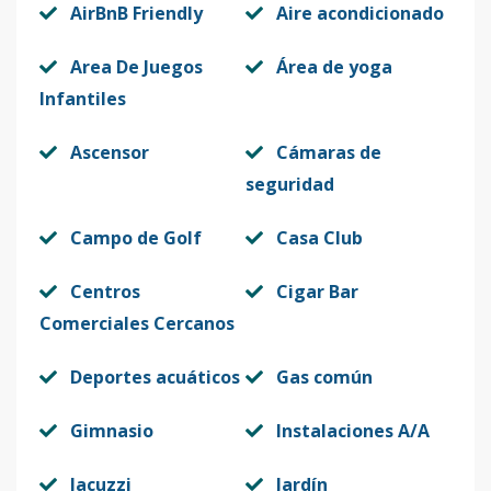
Multiples
1
3
2
-
1
1
AirBnB Friendly
Aire acondicionado
unidades
Area De Juegos
Área de yoga
Código
1276
-10
Infantiles
Multiples
2
3
2
-
1
1
Ascensor
Cámaras de
unidades
seguridad
Código
1276
-11
Campo de Golf
Casa Club
Multiples
3
3
2
-
1
1
unidades
Centros
Cigar Bar
Código
1276
-12
Comerciales Cercanos
I-401
4
3
2
1
1
1
Deportes acuáticos
Gas común
Código
1276
-13
Gimnasio
Instalaciones A/A
H-301
3
2
2
-
1
7
Jacuzzi
Jardín
Código
1276
-14