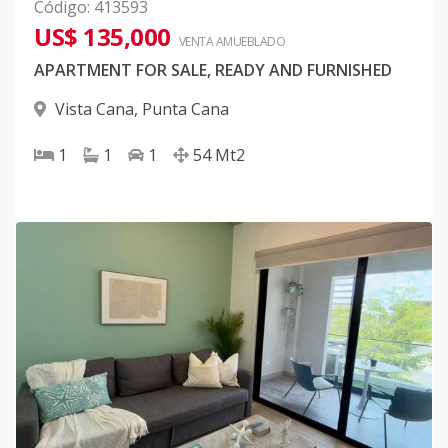
Código
:
413593
US$ 135,000
VENTA AMUEBLADO
APARTMENT FOR SALE, READY AND FURNISHED
Vista Cana
,
Punta Cana
1
1
1
54
Mt2