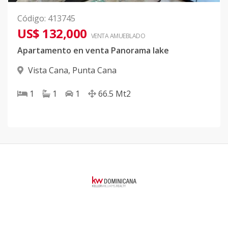
Código
:
413745
US$ 132,000
VENTA AMUEBLADO
Apartamento en venta Panorama lake
Vista Cana
,
Punta Cana
1
1
1
66.5
Mt2