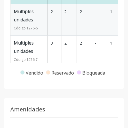
Multiples
2
2
2
-
1
7
unidades
Código
1276
-6
Multiples
3
2
2
-
1
7
unidades
Código
1276
-7
Vendido
Reservado
Bloqueada
F301
3
2
2
-
1
7
Código
1276
-8
Multiples
4
2
2
-
1
7
unidades
Amenidades
Código
1276
-9