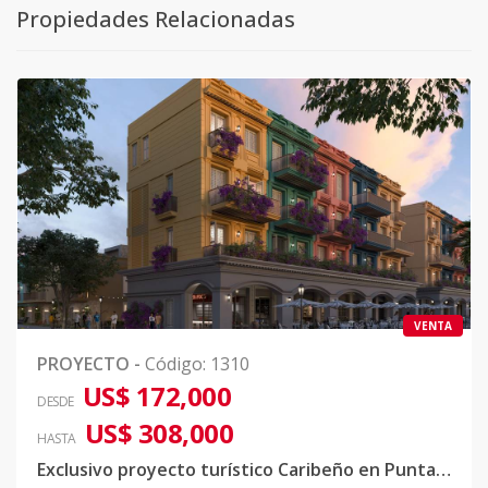
Propiedades Relacionadas
VENTA
PROYECTO
-
Código
:
1310
US$ 172,000
DESDE
US$ 308,000
HASTA
Exclusivo proyecto turístico Caribeño en Punta Cana