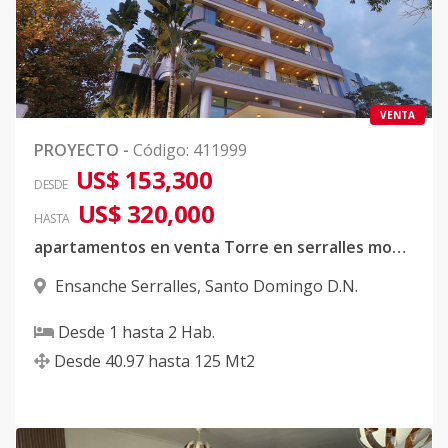
VENTA
PROYECTO
-
Código
:
411999
US$ 153,300
DESDE
US$ 320,000
HASTA
apartamentos en venta Torre en serralles modernos
Ensanche Serralles
,
Santo Domingo D.N.
Desde
1
hasta
2
Hab.
Desde
40.97
hasta
125
Mt2