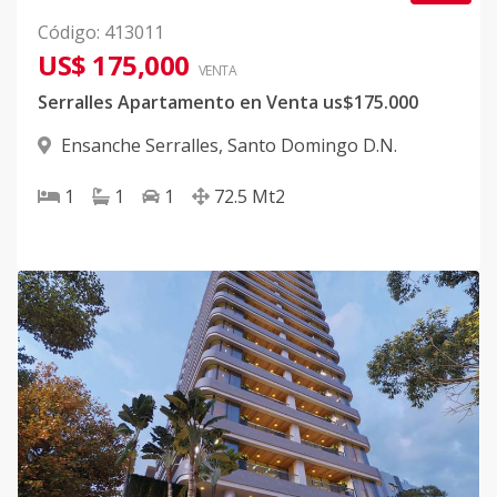
Código
:
413011
US$ 175,000
VENTA
Serralles Apartamento en Venta us$175.000
Ensanche Serralles
,
Santo Domingo D.N.
1
1
1
72.5
Mt2