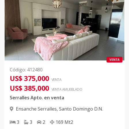
VENTA
Código
:
412480
US$ 375,000
VENTA
US$ 385,000
VENTA AMUEBLADO
Serralles Apto. en venta
Ensanche Serralles
,
Santo Domingo D.N.
3
3
2
169
Mt2