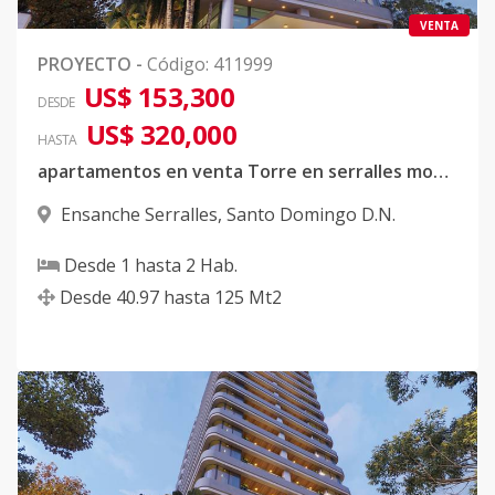
VENTA
PROYECTO
-
Código
:
411999
US$ 153,300
DESDE
US$ 320,000
HASTA
apartamentos en venta Torre en serralles modernos
Ensanche Serralles
,
Santo Domingo D.N.
Desde
1
hasta
2
Hab.
Desde
40.97
hasta
125
Mt2