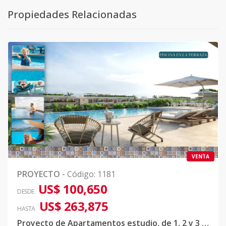
Propiedades Relacionadas
VENTA
PROYECTO
-
Código
:
1181
US$ 100,650
DESDE
US$ 263,875
HASTA
Proyecto de Apartamentos estudio, de 1, 2 y 3 habitaciones en Downtown Punta Cana