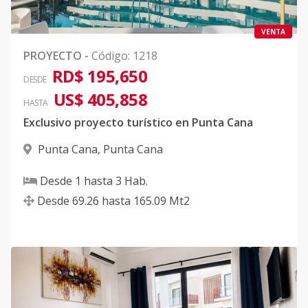
VENTA
PROYECTO
-
Código
:
1218
RD$ 195,650
DESDE
US$ 405,858
HASTA
Exclusivo proyecto turístico en Punta Cana
Punta Cana
,
Punta Cana
Desde
1
hasta
3
Hab.
Desde
69.26
hasta
165.09
Mt2