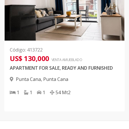
Código
:
413722
US$ 130,000
VENTA AMUEBLADO
APARTMENT FOR SALE, READY AND FURNISHED
Punta Cana
,
Punta Cana
1
1
1
54
Mt2