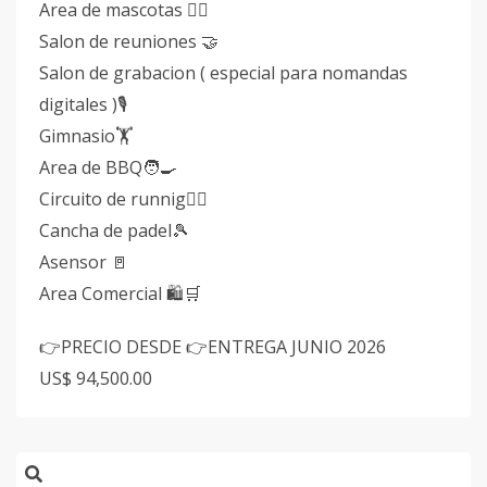
Area de mascotas 🐕‍🦺
Salon de reuniones 🤝
Salon de grabacion ( especial para nomandas
digitales )🎙️
Gimnasio🏋️
Area de BBQ🧑‍🍳
Circuito de runnig🏃‍♂️
Cancha de padel🎾
Asensor 🚪
Area Comercial 🛍️🛒
👉PRECIO DESDE 👉ENTREGA JUNIO 2026
US$ 94,500.00