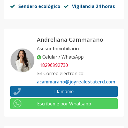
Sendero ecológico
Vigilancia 24 horas
Andreliana Cammarano
Asesor Inmobiliario
Celular / WhatsApp
:
+18296992730
Correo electrónico
:
acammarano@joyrealestaterd.com
Llámame
Escribeme por Whatsapp