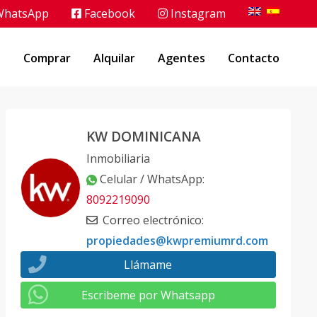
hatsApp
Facebook
Instagram
o
Comprar
Alquilar
Agentes
Contacto
KW DOMINICANA
Inmobiliaria
Celular / WhatsApp
:
8092219090
Correo electrónico
:
propiedades@kwpremiumrd.com
Llámame
Escribeme por Whatsapp