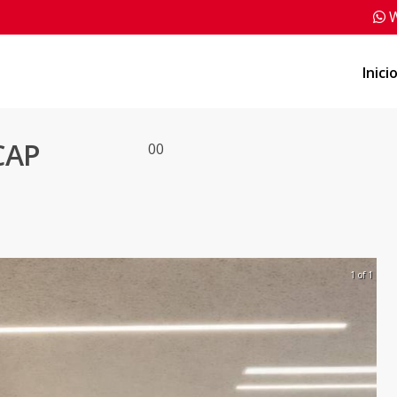
W
Inici
CAP
0
0
1 of 1