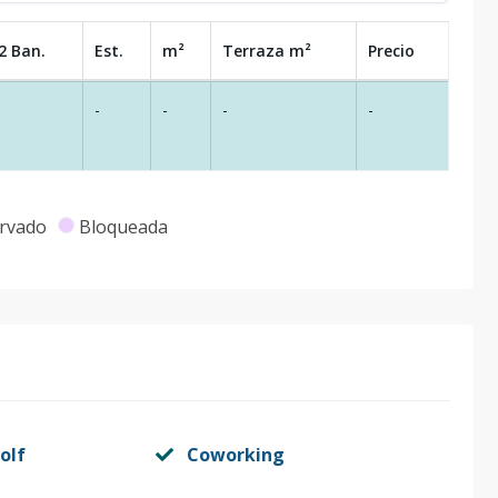
2 Ban.
Est.
m²
Terraza
m²
Precio
-
-
-
-
rvado
Bloqueada
olf
Coworking