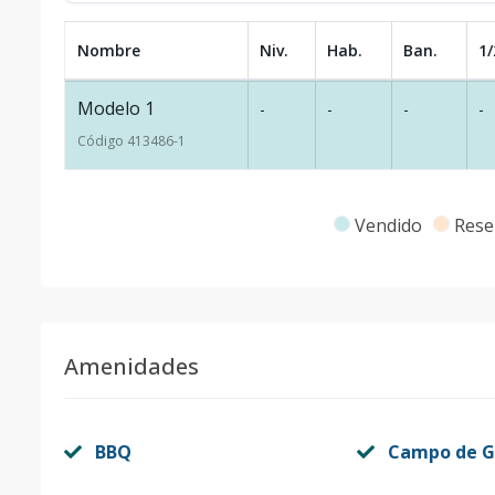
Nombre
Niv.
Hab.
Ban.
1/
Modelo 1
-
-
-
-
Código
413486
-1
Vendido
Rese
Amenidades
BBQ
Campo de G