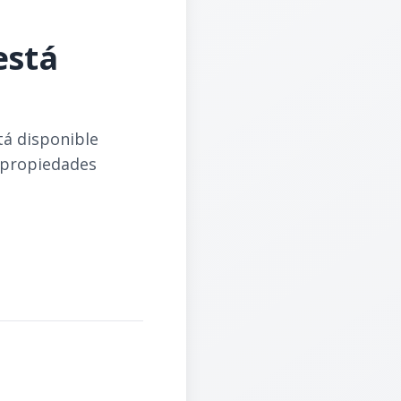
está
tá disponible
 propiedades