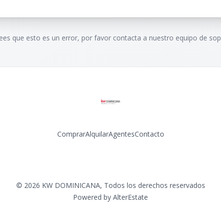
rees que esto es un error, por favor contacta a nuestro equipo de sop
Comprar
Alquilar
Agentes
Contacto
Facebook
Instagram
LinkedIn
YouTube
©
2026
KW DOMINICANA
,
Todos los derechos reservados
Powered by
AlterEstate