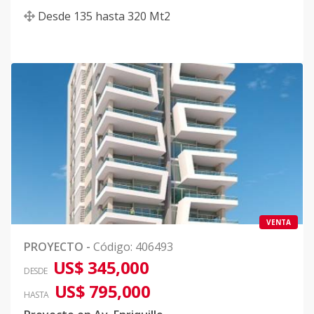
Desde
135
hasta
320
Mt2
VENTA
PROYECTO
-
Código
:
406493
US$ 345,000
DESDE
US$ 795,000
HASTA