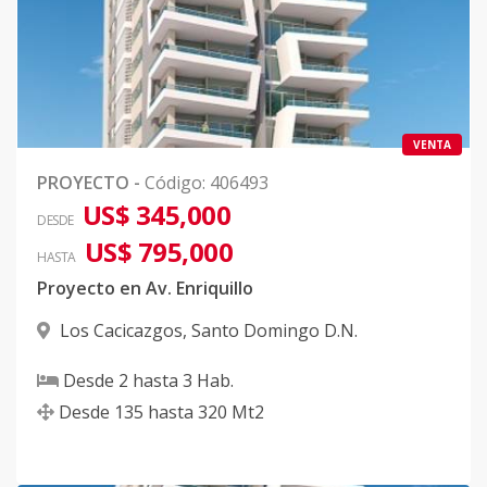
VENTA
PROYECTO
-
Código
:
406493
US$ 345,000
DESDE
US$ 795,000
HASTA
Proyecto en Av. Enriquillo
Los Cacicazgos
,
Santo Domingo D.N.
Desde
2
hasta
3
Hab.
Desde
135
hasta
320
Mt2