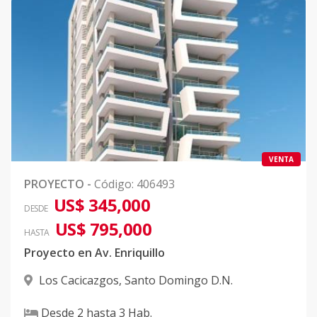
VENTA
PROYECTO
-
Código
:
406493
US$ 345,000
DESDE
US$ 795,000
HASTA
Proyecto en Av. Enriquillo
Los Cacicazgos
,
Santo Domingo D.N.
Desde
2
hasta
3
Hab.