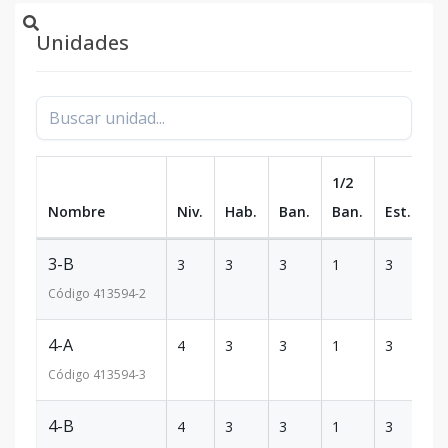
Unidades
1/2
Nombre
Niv.
Hab.
Ban.
Ban.
Est.
m
3-B
3
3
3
1
3
33
Código
413594
-2
4-A
4
3
3
1
3
34
Código
413594
-3
4-B
4
3
3
1
3
33