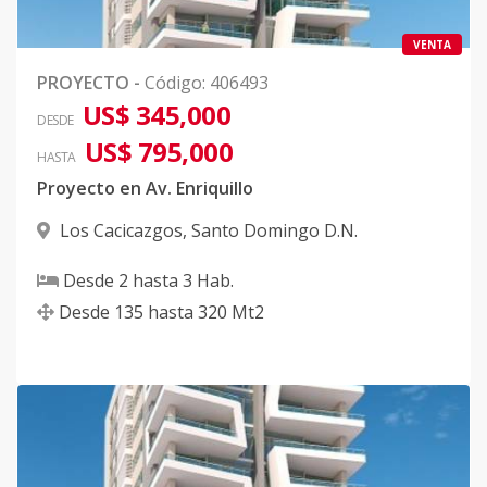
VENTA
PROYECTO
-
Código
:
406493
US$ 345,000
DESDE
US$ 795,000
HASTA
Proyecto en Av. Enriquillo
Los Cacicazgos
,
Santo Domingo D.N.
Desde
2
hasta
3
Hab.
Desde
135
hasta
320
Mt2