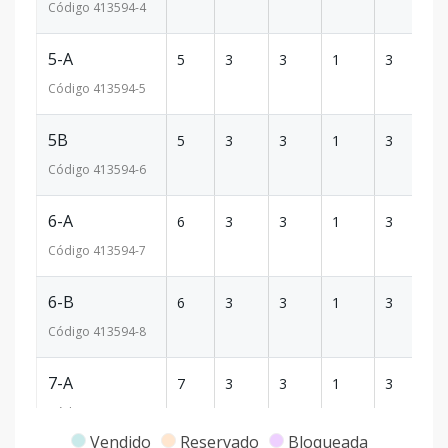
Código
413594
-4
5-A
5
3
3
1
3
34
Código
413594
-5
5B
5
3
3
1
3
33
Código
413594
-6
6-A
6
3
3
1
3
34
Código
413594
-7
6-B
6
3
3
1
3
33
Código
413594
-8
7-A
7
3
3
1
3
34
Código
413594
-9
Vendido
Reservado
Bloqueada