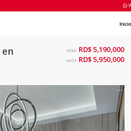
W
Inici
RD$ 5,190,000
 en
DESDE
RD$ 5,950,000
HASTA
1 of 7