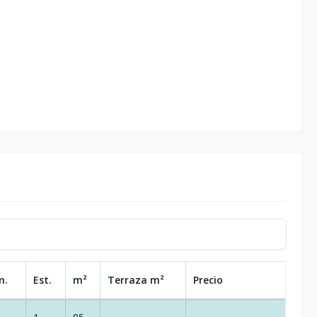
n.
Est.
m²
Terraza
m²
Precio