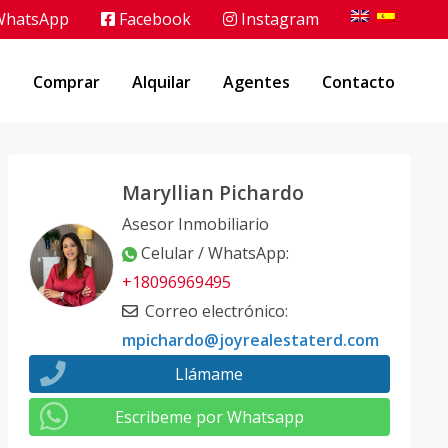
hatsApp
Facebook
Instagram
o
Comprar
Alquilar
Agentes
Contacto
Maryllian Pichardo
Asesor Inmobiliario
Celular / WhatsApp
:
+18096969495
Correo electrónico
:
mpichardo@joyrealestaterd.com
Llámame
Escribeme por Whatsapp