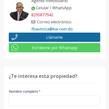
Agente Inmobiliario
Celular / WhatsApp
:
8295877942
Correo electrónico
:
fbautista@kw.com.do
Llámame
Escribeme por Whatsapp
¿Te interesa esta propiedad?
Nombre completo
*