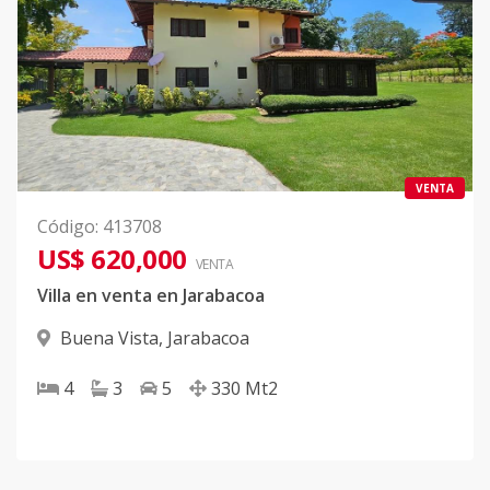
VENTA
Código
:
413708
US$ 620,000
VENTA
Villa en venta en Jarabacoa
Buena Vista
,
Jarabacoa
4
3
5
330
Mt2