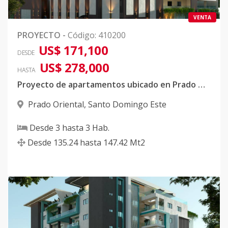
VENTA
PROYECTO
-
Código
:
410200
US$ 171,100
DESDE
US$ 278,000
HASTA
Proyecto de apartamentos ubicado en Prado Oriental
Prado Oriental
,
Santo Domingo Este
Desde
3
hasta
3
Hab.
Desde
135.24
hasta
147.42
Mt2