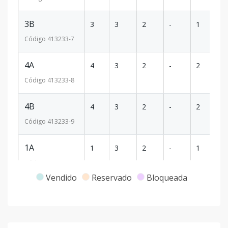
3B
3
3
2
-
1
10
Código
413233
-7
4A
4
3
2
-
2
10
Código
413233
-8
4B
4
3
2
-
2
10
Código
413233
-9
1A
1
3
2
-
1
10
Código
413233
-1
Vendido
Reservado
Bloqueada