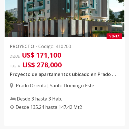
VENTA
PROYECTO
-
Código
:
410200
US$ 171,100
DESDE
US$ 278,000
HASTA
Proyecto de apartamentos ubicado en Prado Oriental
Prado Oriental
,
Santo Domingo Este
Desde
3
hasta
3
Hab.
Desde
135.24
hasta
147.42
Mt2