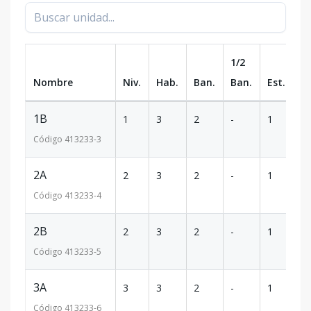
1/2
Nombre
Niv.
Hab.
Ban.
Ban.
Est.
m
1B
1
3
2
-
1
10
Código
413233
-3
2A
2
3
2
-
1
10
Código
413233
-4
2B
2
3
2
-
1
10
Código
413233
-5
3A
3
3
2
-
1
10
Código
413233
-6