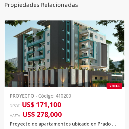
Propiedades Relacionadas
VENTA
PROYECTO
-
Código
:
410200
US$ 171,100
DESDE
US$ 278,000
HASTA
Proyecto de apartamentos ubicado en Prado Oriental