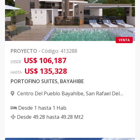
VENTA
PROYECTO
-
Código
:
413288
US$ 106,187
DESDE
US$ 135,328
HASTA
PORTOFINO SUITES, BAYAHIBE
Centro Del Pueblo Bayahíbe
,
San Rafael Del
Yuma
Desde
1
hasta
1
Hab.
Desde
49.28
hasta
49.28
Mt2