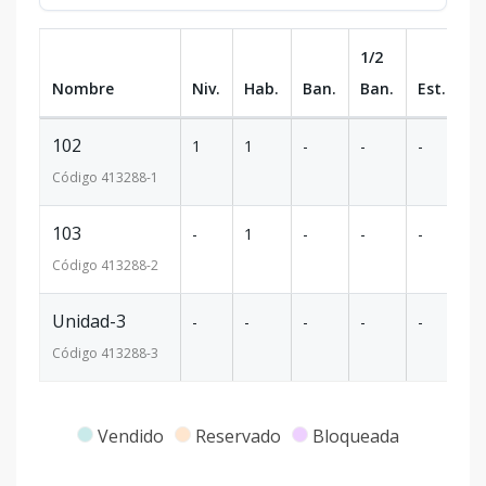
1/2
Nombre
Niv.
Hab.
Ban.
Ban.
Est.
m
102
1
1
-
-
-
49
Código
413288
-1
103
-
1
-
-
-
49
Código
413288
-2
Unidad-3
-
-
-
-
-
-
Código
413288
-3
Vendido
Reservado
Bloqueada