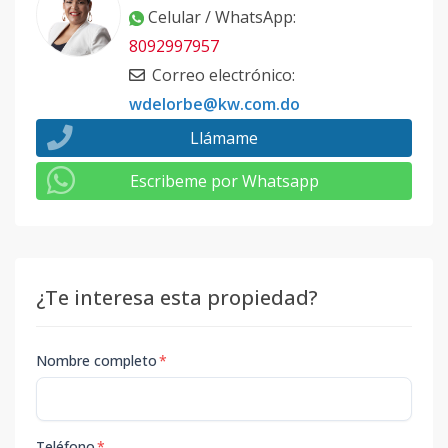
Celular / WhatsApp
:
8092997957
Correo electrónico
:
wdelorbe@kw.com.do
Llámame
Escribeme por Whatsapp
¿Te interesa esta propiedad?
Nombre completo
*
Teléfono
*