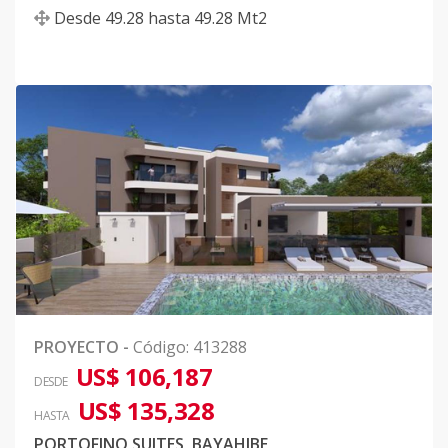
Desde
49.28
hasta
49.28
Mt2
PROYECTO
-
Código
:
413288
US$ 106,187
DESDE
US$ 135,328
HASTA
PORTOFINO SUITES, BAYAHIBE