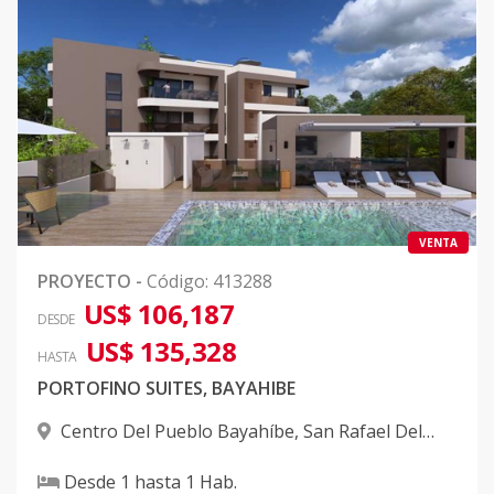
VENTA
PROYECTO
-
Código
:
413288
US$ 106,187
DESDE
US$ 135,328
HASTA
PORTOFINO SUITES, BAYAHIBE
Centro Del Pueblo Bayahíbe
,
San Rafael Del
Yuma
Desde
1
hasta
1
Hab.