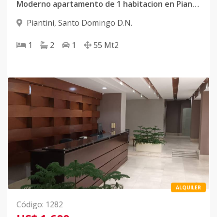
Moderno apartamento de 1 habitacion en Piantini
Piantini
,
Santo Domingo D.N.
1
2
1
55
Mt2
ALQUILER
Código
:
1282