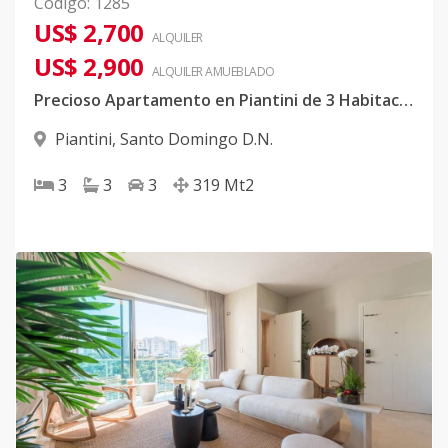
Código
:
1285
US$ 2,700
ALQUILER
US$ 2,900
ALQUILER
AMUEBLADO
Precioso Apartamento en Piantini de 3 Habitaciones en Alquiler
Piantini
,
Santo Domingo D.N.
3
3
3
319
Mt2