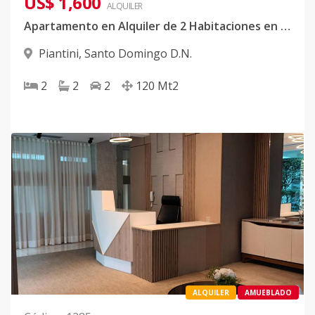
US$ 1,600
ALQUILER
Apartamento en Alquiler de 2 Habitaciones en Piantini
Piantini
,
Santo Domingo D.N.
2
2
2
120
Mt2
ALQUILER
AMUEBLADO