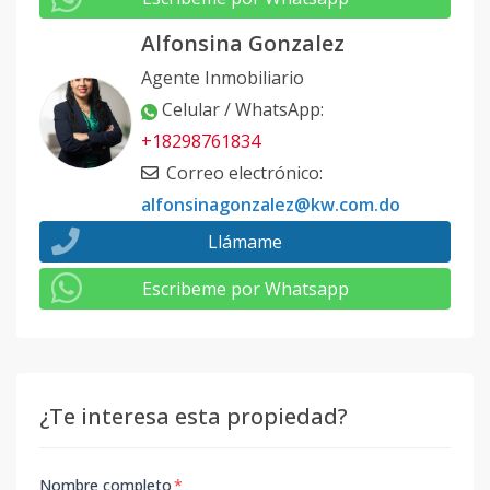
Alfonsina Gonzalez
Agente Inmobiliario
Celular / WhatsApp
:
+18298761834
Correo electrónico
:
alfonsinagonzalez@kw.com.do
Llámame
Escribeme por Whatsapp
¿Te interesa esta propiedad?
Nombre completo
*