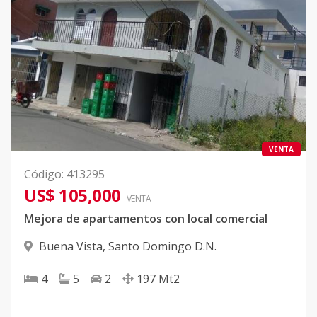
VENTA
Código
:
413295
US$ 105,000
VENTA
Mejora de apartamentos con local comercial
Buena Vista
,
Santo Domingo D.N.
4
5
2
197
Mt2