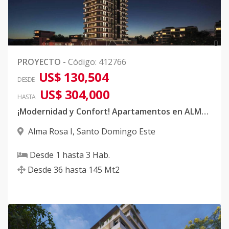
0
PROYECTO
-
Código
:
412766
US$ 130,504
DESDE
US$ 304,000
HASTA
¡Modernidad y Confort! Apartamentos en ALMA ROSA 1
Alma Rosa I
,
Santo Domingo Este
Desde
1
hasta
3
Hab.
Desde
36
hasta
145
Mt2