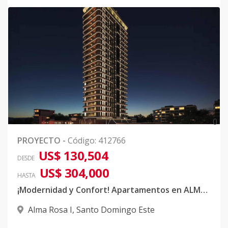
0
PROYECTO
-
Código
:
412766
US$ 130,504
DESDE
US$ 304,000
HASTA
¡Modernidad y Confort! Apartamentos en ALMA ROSA 1
Alma Rosa I
,
Santo Domingo Este