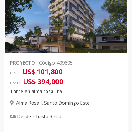
PROYECTO
-
Código
:
409805
US$ 101,800
DESDE
US$ 394,000
HASTA
Torre en alma rosa 1ra
Alma Rosa I
,
Santo Domingo Este
Desde
3
hasta
3
Hab.