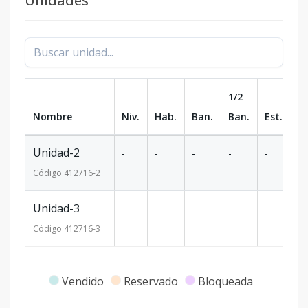
Unidades
1/2
Nombre
Niv.
Hab.
Ban.
Ban.
Est.
m
Unidad-2
-
-
-
-
-
1
Código
412716
-2
Unidad-3
-
-
-
-
-
23
Código
412716
-3
Vendido
Reservado
Bloqueada