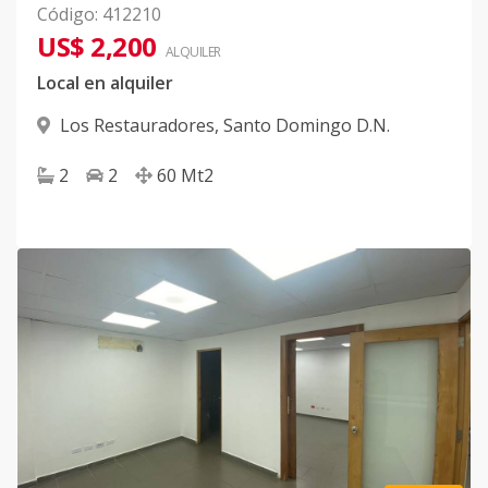
Código
:
412210
US$ 2,200
ALQUILER
Local en alquiler
Los Restauradores
,
Santo Domingo D.N.
2
2
60
Mt2