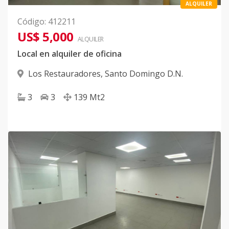
ALQUILER
Código
:
412211
US$ 5,000
ALQUILER
Local en alquiler de oficina
Los Restauradores
,
Santo Domingo D.N.
3
3
139
Mt2