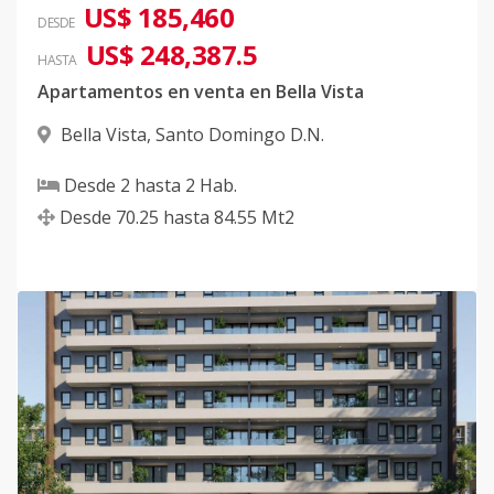
US$ 185,460
DESDE
US$ 248,387.5
2-Bloque-B
-
2
2.5
-
2
8
HASTA
602
Apartamentos en venta en Bella Vista
Código
413202
-32
Bella Vista
,
Santo Domingo D.N.
2-Bloque-B
-
2
2.5
-
2
8
Desde
2
hasta
2
Hab.
902
Desde
70.25
hasta
84.55
Mt2
Código
413202
-33
2-Bloque-B
-
2
2.5
-
2
8
1002
Código
413202
-34
3-Bloque-B
-
1
1
-
1
50
303
Código
413202
-35