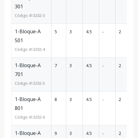
301
Código
413202
-3
1-Bloque-A
5
3
4.5
-
2
14
501
Código
413202
-4
1-Bloque-A
7
3
4.5
-
2
14
701
Código
413202
-5
1-Bloque-A
8
3
4.5
-
2
14
801
Código
413202
-6
1-Bloque-A
9
3
4.5
-
2
14