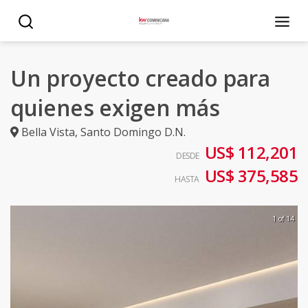
Un proyecto creado para
quienes exigen más
Bella Vista
,
Santo Domingo D.N.
US$ 112,201
DESDE
US$ 375,585
HASTA
1 of 14