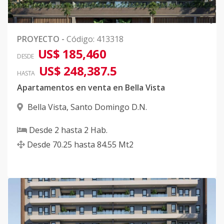
3-Bloque-B
-
2
2
-
2
90
0
503
PROYECTO
-
Código
:
413318
Código
413202
-36
US$ 185,460
DESDE
US$ 248,387.5
3-Bloque-B
HASTA
-
2
2
-
2
90
Apartamentos en venta en Bella Vista
803
Código
413202
-37
Bella Vista
,
Santo Domingo D.N.
3-Bloque-B
Desde
2
hasta
2
-
Hab.
2
2
-
2
90
903
Desde
70.25
hasta
84.55
Mt2
Código
413202
-38
3-Bloque-B
-
2
2
-
2
90
1003
Código
413202
-39