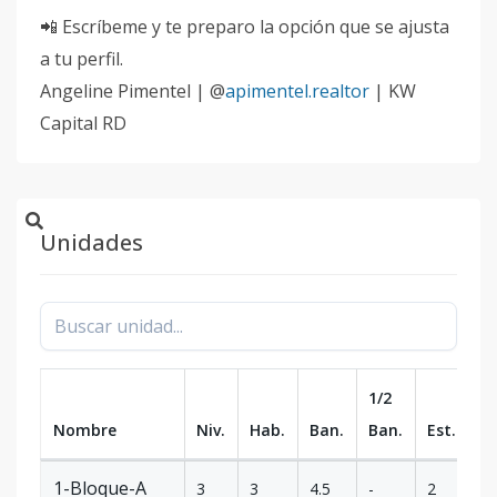
📲 Escríbeme y te preparo la opción que se ajusta
a tu perfil.
Angeline Pimentel | @
apimentel.realtor
| KW
Capital RD
Unidades
1/2
Nombre
Niv.
Hab.
Ban.
Ban.
Est.
m
1-Bloque-A
3
3
4.5
-
2
14