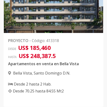
4-Bloque-B
-
1
2
-
2
82
204
Código
413202
-40
4-Bloque-B
-
1
2
-
2
82
404
PROYECTO
-
Código
:
413318
US$ 185,460
Código
413202
-41
DESDE
US$ 248,387.5
HASTA
4-Bloque-B
-
1
2
-
2
82
Apartamentos en venta en Bella Vista
804
Bella Vista
,
Santo Domingo D.N.
Código
413202
-42
Desde
2
hasta
2
Hab.
4-Bloque-B
-
1
2
-
2
82
Desde
70.25
hasta
84.55
Mt2
904
Código
413202
-43