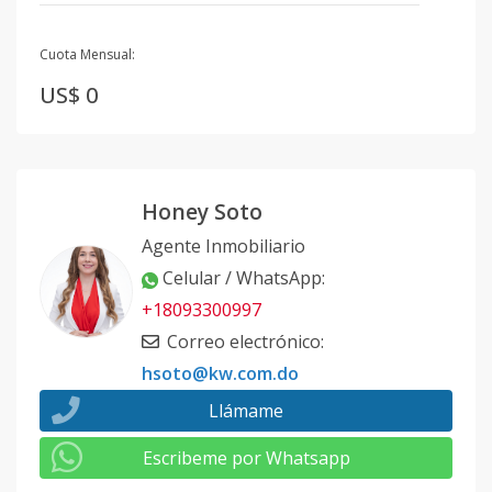
Cuota Mensual:
US$ 0
Honey Soto
Agente Inmobiliario
Celular / WhatsApp
:
+18093300997
Correo electrónico
:
hsoto@kw.com.do
Llámame
Escribeme por Whatsapp