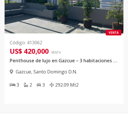
VENTA
Código
:
413062
US$ 420,000
VENTA
Penthouse de lujo en Gazcue – 3 habitaciones y 3 parqueos
Gazcue
,
Santo Domingo D.N.
3
2
3
292.09
Mt2