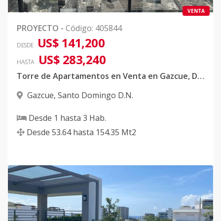
VENTA
PROYECTO
-
Código
:
405844
US$ 141,200
DESDE
US$ 283,240
HASTA
Torre de Apartamentos en Venta en Gazcue, D.N
Gazcue
,
Santo Domingo D.N.
Desde
1
hasta
3
Hab.
Desde
53.64
hasta
154.35
Mt2