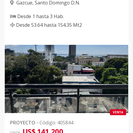
Gazcue
,
Santo Domingo D.N.
Desde
1
hasta
3
Hab.
Desde
53.64
hasta
154.35
Mt2
VENTA
PROYECTO
-
Código
:
405844
US$ 141,200
DESDE