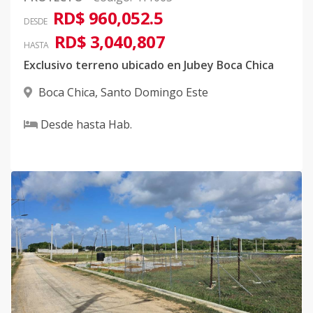
RD$ 960,052.5
DESDE
329 etapa 5
-
-
-
-
-
45
RD$ 3,040,807
HASTA
Código
411065
-33
Exclusivo terreno ubicado en Jubey Boca Chica
1 Etapa 6
-
-
-
-
-
17
Boca Chica
,
Santo Domingo Este
Código
411065
-34
Desde
hasta
Hab.
2 Etapa 6
-
-
-
-
-
16
Código
411065
-35
33 Etapa 6
-
-
-
-
-
17
Código
411065
-36
36+37 etapa 1
-
-
-
-
-
45
Rev
Código
411065
-37