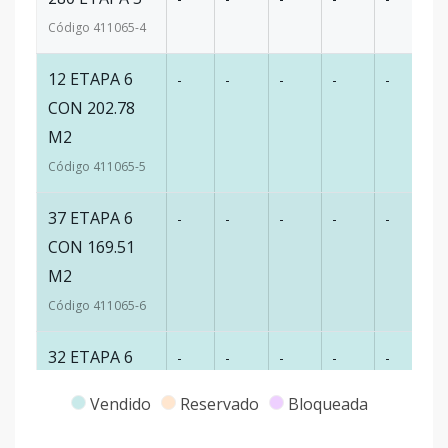
Código
411065
-4
12 ETAPA 6
-
-
-
-
-
16
CON 202.78
M2
Código
411065
-5
37 ETAPA 6
-
-
-
-
-
17
CON 169.51
M2
Código
411065
-6
32 ETAPA 6
-
-
-
-
-
17
CON 170.05
Vendido
Reservado
Bloqueada
M2
Código
411065
-7