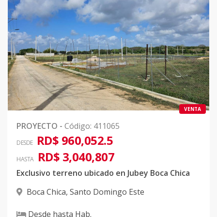
48 etapa 1
-
-
-
-
-
22
Código
411065
-16
32 etapa 1
-
-
-
-
-
18
Código
411065
-17
55 etapa 2
-
-
-
-
-
1
Código
411065
-18
VENTA
99 etapa 3
-
-
-
-
-
18
PROYECTO
-
Código
:
411065
Código
411065
-19
RD$ 960,052.5
DESDE
RD$ 3,040,807
103 etapa 3
-
-
-
-
-
21
HASTA
Exclusivo terreno ubicado en Jubey Boca Chica
Código
411065
-20
Boca Chica
,
Santo Domingo Este
106 etapa 3
-
-
-
-
-
18
Código
411065
-21
Desde
hasta
Hab.