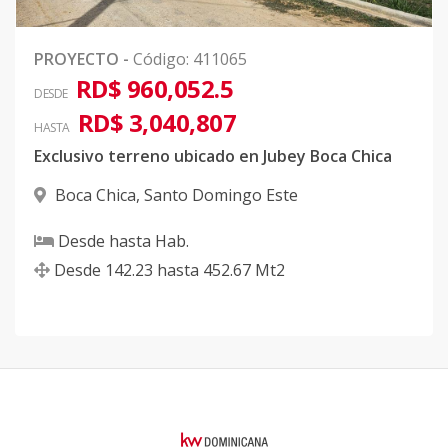
12+113etapa
-
-
-
-
-
-
1 Rev
PROYECTO
-
Código
:
411065
Código
RD$ 960,052.5
411065
-38
DESDE
RD$ 3,040,807
HASTA
292 Etapa 5
-
-
-
-
-
17
Exclusivo terreno ubicado en Jubey Boca Chica
Rev A.L.
Código
411065
-39
Boca Chica
,
Santo Domingo Este
Desde
hasta
Hab.
242 Etapa 5
-
-
-
-
-
14
Desde
142.23
hasta
452.67
Mt2
Código
411065
-40
243 Etapa 5
-
-
-
-
-
14
Código
411065
-41
75 etapa 2
-
-
-
-
-
18
Rev