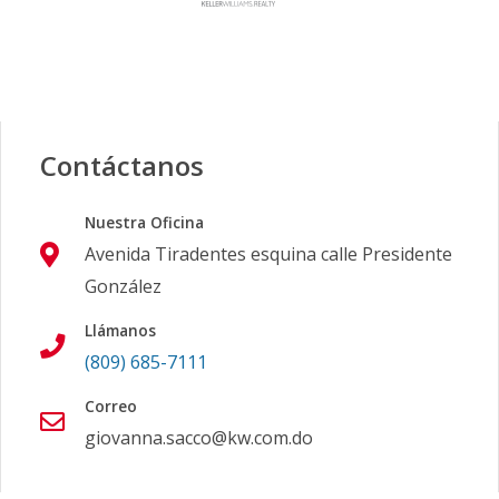
Código
411065
-1
Contáctanos
Nuestra Oficina
Avenida Tiradentes esquina calle Presidente
González
Llámanos
(809) 685-7111
Correo
giovanna.sacco@kw.com.do