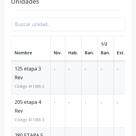
Unidades
1/2
Nombre
Niv.
Hab.
Ban.
Ban.
Est.
m
125 etapa 3
-
-
-
-
-
18
Rev
Código
411065
-2
205 etapa 4
-
-
-
-
-
22
Rev
Código
411065
-3
280 ETAPA 5
-
-
-
-
-
-