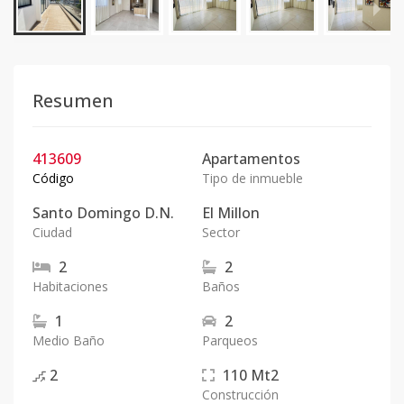
Resumen
413609
Apartamentos
Código
Tipo de inmueble
Santo Domingo D.N.
El Millon
Ciudad
Sector
2
2
Habitaciones
Baños
1
2
Medio Baño
Parqueos
2
110
Mt2
Construcción