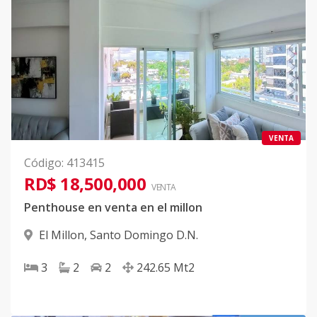
VENTA
Código
:
413415
RD$ 18,500,000
VENTA
Penthouse en venta en el millon
El Millon
,
Santo Domingo D.N.
3
2
2
242.65
Mt2