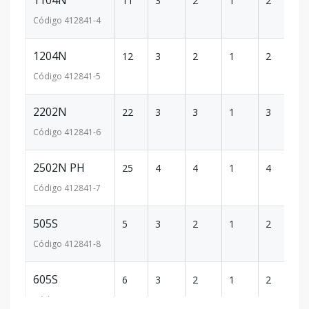
1104N
11
3
2
1
2
1
Código
412841
-4
1204N
12
3
2
1
2
1
Código
412841
-5
2202N
22
3
3
1
3
2
Código
412841
-6
2502N PH
25
4
4
1
4
5
Código
412841
-7
505S
5
3
2
1
2
1
Código
412841
-8
605S
6
3
2
1
2
1
Código
412841
-9