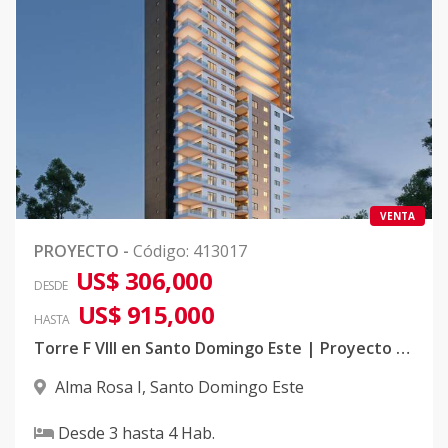
VENTA
PROYECTO
-
Código
:
413017
US$ 306,000
DESDE
US$ 915,000
HASTA
Torre F VIII en Santo Domingo Este | Proyecto Residencial con Helipuerto y Penthouses de Lujo
Alma Rosa I
,
Santo Domingo Este
Desde
3
hasta
4
Hab.