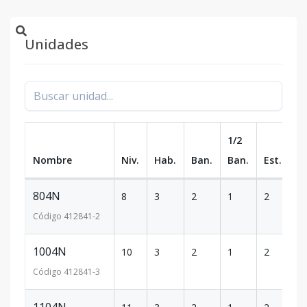
Unidades
1/2
Nombre
Niv.
Hab.
Ban.
Ban.
Est.
m
804N
8
3
2
1
2
1
Código
412841
-2
1004N
10
3
2
1
2
1
Código
412841
-3