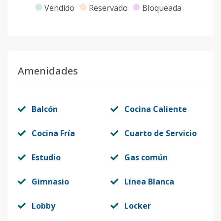
Vendido
Reservado
Bloqueada
504N
5
3
2
1
2
1
Código
412841
-10
801S
8
3
3
1
2
1
Amenidades
Código
412841
-11
604N
6
3
2
1
2
1
Balcón
Cocina Caliente
Código
412841
-1
Cocina Fría
Cuarto de Servicio
Estudio
Gas común
Gimnasio
Línea Blanca
Lobby
Locker