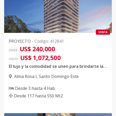
VENTA
PROYECTO
-
Código
:
412841
US$ 240,000
DESDE
US$ 1,072,500
HASTA
El lujo y la comodidad se unen para brindarte la experiencia de hogar que siempre soñaste
Alma Rosa I
,
Santo Domingo Este
Desde
3
hasta
4
Hab.
Desde
117
hasta
550
Mt2