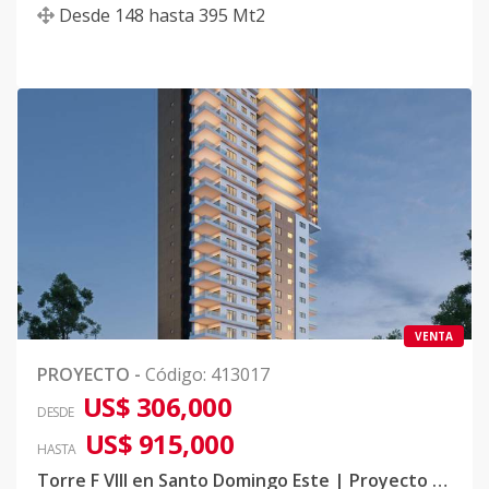
Desde
148
hasta
395
Mt2
VENTA
PROYECTO
-
Código
:
413017
US$ 306,000
DESDE
US$ 915,000
HASTA
Torre F VIII en Santo Domingo Este | Proyecto Residencial con Helipuerto y Penthouses de Lujo