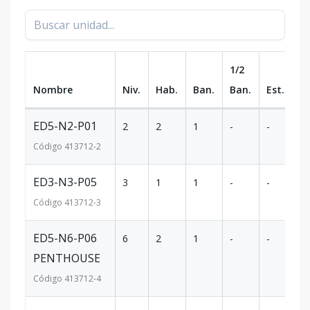
1/2
Nombre
Niv.
Hab.
Ban.
Ban.
Est.
m
ED5-N2-P01
2
2
1
-
-
64
Código
413712
-2
ED3-N3-P05
3
1
1
-
-
52
Código
413712
-3
ED5-N6-P06
6
2
1
-
-
12
PENTHOUSE
Código
413712
-4