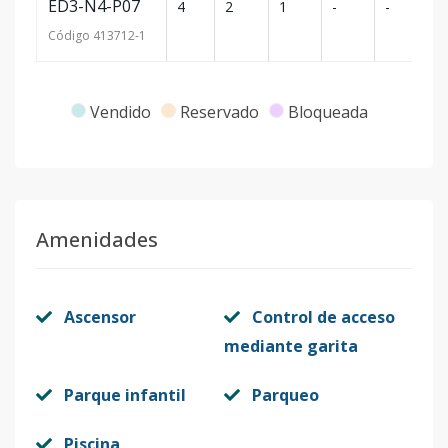
ED3-N4-P07
4
2
1
-
-
64
Código
413712
-1
Vendido
Reservado
Bloqueada
Amenidades
Ascensor
Control de acceso
mediante garita
Parque infantil
Parqueo
Piscina