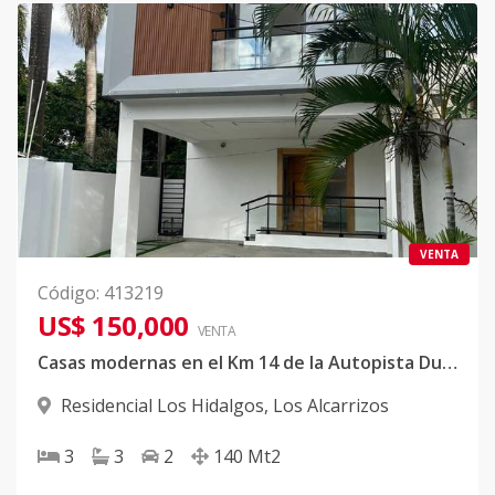
VENTA
Código
:
413219
US$ 150,000
VENTA
Casas modernas en el Km 14 de la Autopista Duarte
Residencial Los Hidalgos
,
Los Alcarrizos
3
3
2
140
Mt2