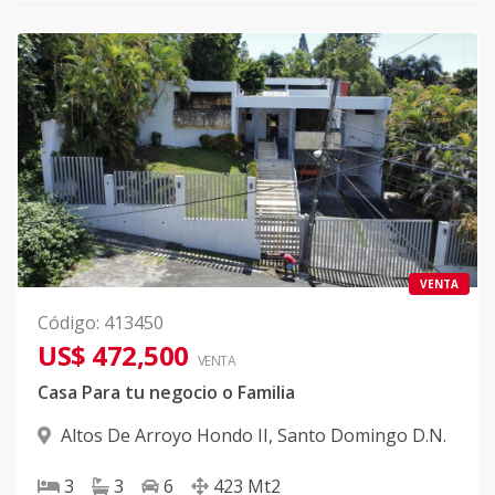
VENTA
Código
:
413450
US$ 472,500
VENTA
Casa Para tu negocio o Familia
Altos De Arroyo Hondo II
,
Santo Domingo D.N.
3
3
6
423
Mt2