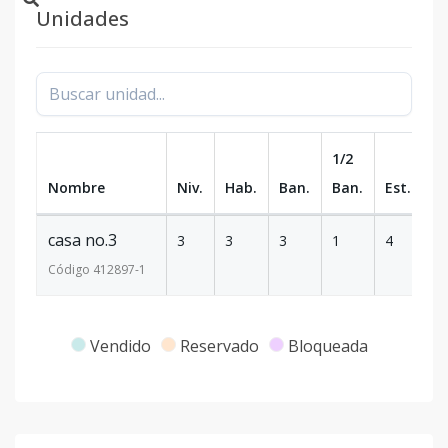
Unidades
1/2
Nombre
Niv.
Hab.
Ban.
Ban.
Est.
m
casa no.3
3
3
3
1
4
5
Código
412897
-1
Vendido
Reservado
Bloqueada