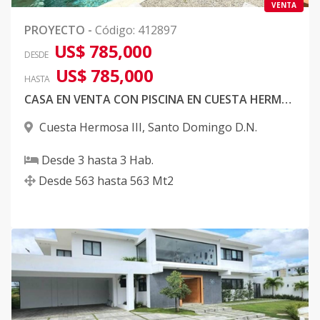
VENTA
PROYECTO
-
Código
:
412897
US$ 785,000
DESDE
US$ 785,000
HASTA
CASA EN VENTA CON PISCINA EN CUESTA HERMOSA III
Cuesta Hermosa III
,
Santo Domingo D.N.
Desde
3
hasta
3
Hab.
Desde
563
hasta
563
Mt2