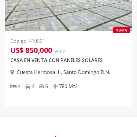
VENTA
Código
:
410551
US$ 850,000
VENTA
CASA EN VENTA CON PANELES SOLARES
Cuesta Hermosa III
,
Santo Domingo D.N.
4
4
6
780
Mt2