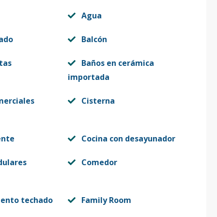
Agua
vado
Balcón
tas
Baños en cerámica
importada
merciales
Cisterna
ente
Cocina con desayunador
dulares
Comedor
iento techado
Family Room