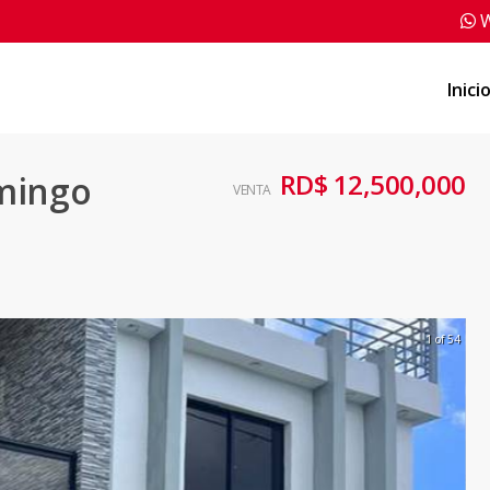
W
Inici
RD$ 12,500,000
omingo
VENTA
1 of 54