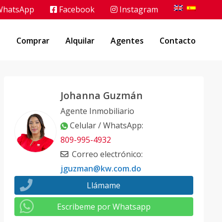
hatsApp
Facebook
Instagram
o
Comprar
Alquilar
Agentes
Contacto
Johanna Guzmán
Agente Inmobiliario
Celular / WhatsApp
:
809-995-4932
Correo electrónico
:
jguzman@kw.com.do
Llámame
Escribeme por Whatsapp