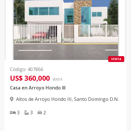
VENTA
Código
:
407866
US$ 360,000
VENTA
Casa en Arroyo Hondo III
Altos de Arroyo Hondo III
,
Santo Domingo D.N.
3
3
2