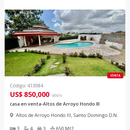
VENTA
Código
:
413084
US$ 850,000
VENTA
casa en venta-Altos de Arroyo Hondo III
Altos de Arroyo Hondo III
,
Santo Domingo D.N.
3
4
3
650
Mt2