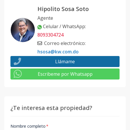
Hipolito Sosa Soto
Agente
Celular / WhatsApp
:
8093304724
Correo electrónico
:
hsosa@kw.com.do
Llámame
Escribeme por Whatsapp
¿Te interesa esta propiedad?
Nombre completo
*