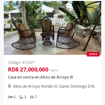
VENTA
Código
:
413221
RD$ 27,000,000
VENTA
Casa en venta en Altos de Arroyo III
Altos de Arroyo Hondo III
,
Santo Domingo D.N.
5
3
7