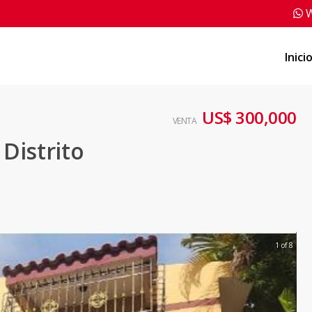
W
Inici
US$ 300,000
VENTA
 Distrito
1 of 8