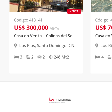
VENTA
Código
:
413141
Código
:
US$ 300,000
US$ 7
VENTA
Casa en Venta – Colinas del Seminario, Sector Los Ríos, Distrito Nacional
Los Rios
,
Santo Domingo D.N.
Los R
3
2
2
246
Mt2
4