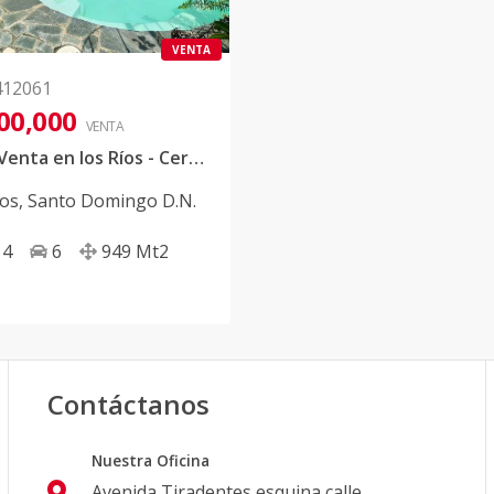
VENTA
412061
00,000
VENTA
Casa en Venta en los Ríos - Cerca de Intec
ios
,
Santo Domingo D.N.
4
6
949
Mt2
Contáctanos
Nuestra Oficina
Avenida Tiradentes esquina calle