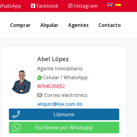
hatsApp
Facebook
Instagram
o
Comprar
Alquilar
Agentes
Contacto
Abel López
Agente Inmobiliario
Celular / WhatsApp
:
8094535092
Correo electrónico
:
alopez@kw.com.do
Llámame
Escribeme por Whatsapp