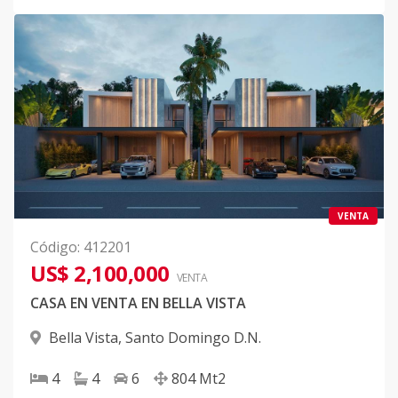
VENTA
Código
:
412201
US$ 2,100,000
VENTA
CASA EN VENTA EN BELLA VISTA
Bella Vista
,
Santo Domingo D.N.
4
4
6
804
Mt2