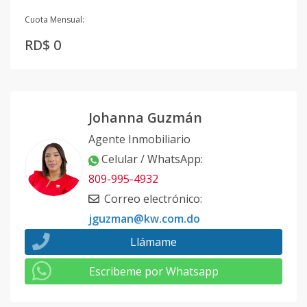
Cuota Mensual:
RD$ 0
Johanna Guzmán
Agente Inmobiliario
Celular / WhatsApp
:
809-995-4932
Correo electrónico
:
jguzman@kw.com.do
Llámame
Escribeme por Whatsapp