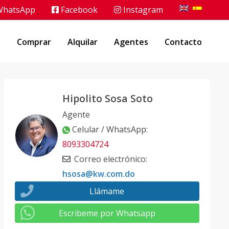
hatsApp
Facebook
Instagram
o
Comprar
Alquilar
Agentes
Contacto
Hipolito Sosa Soto
Agente
Celular / WhatsApp
:
8093304724
Correo electrónico
:
hsosa@kw.com.do
Llámame
Escribeme por Whatsapp