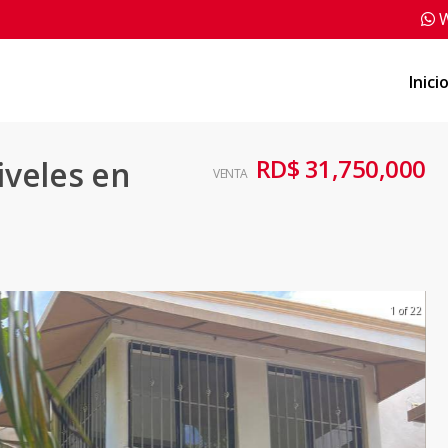
W
Inici
RD$ 31,750,000
iveles en
VENTA
1 of 22