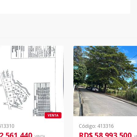
VENTA
413310
Código
:
413316
2,561,440
RD$ 58,993,500
VENTA
V