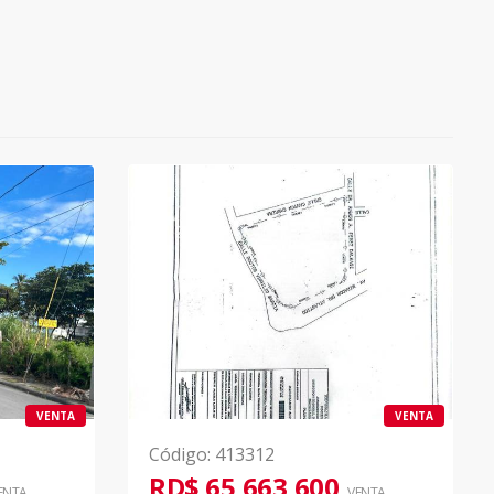
VENTA
VENTA
Código
:
413312
RD$ 65,663,600
ENTA
VENTA