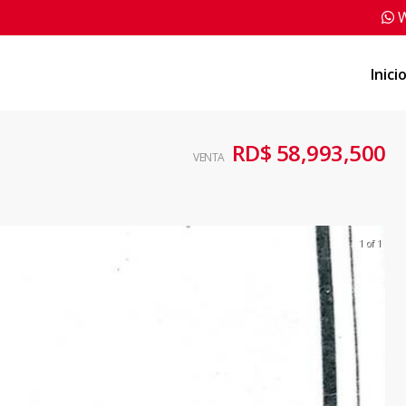
W
Inici
RD$ 58,993,500
VENTA
1 of 1