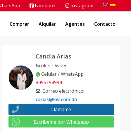
hatsApp
Facebook
Instagram
o
Comprar
Alquilar
Agentes
Contacto
Candia Arias
Broker Owner
Celular / WhatsApp
:
8095194994
Correo electrónico
:
carias@kw.com.do
Llámame
Escribeme por Whatsapp