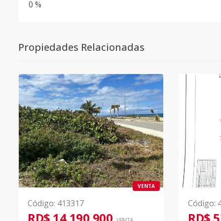
0 %
Propiedades Relacionadas
VENTA
Código
:
413317
Código
:
RD$ 14,190,900
RD$ 5
VENTA