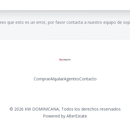
rees que esto es un error, por favor contacta a nuestro equipo de sop
Comprar
Alquilar
Agentes
Contacto
Facebook
Instagram
LinkedIn
YouTube
©
2026
KW DOMINICANA
,
Todos los derechos reservados
Powered by
AlterEstate