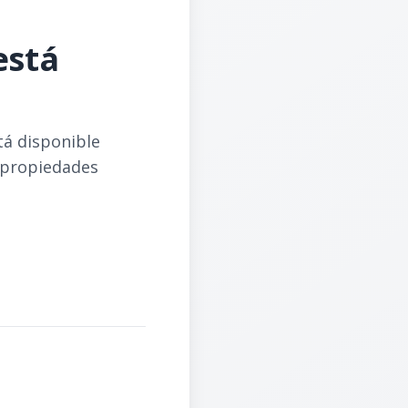
está
tá disponible
 propiedades