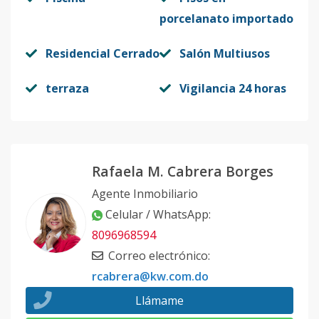
porcelanato importado
A-101
-
3
2
-
1
1
Código
Residencial Cerrado
413180
-1
Salón Multiusos
terraza
Vigilancia 24 horas
Rafaela M. Cabrera Borges
Agente Inmobiliario
Celular / WhatsApp
:
8096968594
Correo electrónico
:
rcabrera@kw.com.do
Llámame