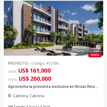
VENTA
PROYECTO
-
Código
:
413180
US$ 161,000
DESDE
US$ 200,000
HASTA
Aprovecha la preventa exclusiva en Brisas Residences Cabrera
Cabrera
,
Cabrera
Desde
3
hasta
3
Hab.