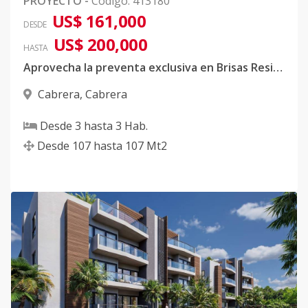
PROYECTO
-
Código
:
413180
US$ 161,000
DESDE
US$ 200,000
HASTA
Aprovecha la preventa exclusiva en Brisas Residences Cabrera
Cabrera
,
Cabrera
Desde
3
hasta
3
Hab.
Desde
107
hasta
107
Mt2