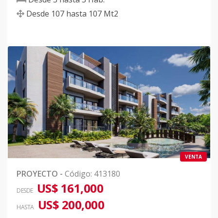
Desde
107
hasta
107
Mt2
VENTA
PROYECTO
-
Código
:
413180
US$ 161,000
DESDE
US$ 200,000
HASTA