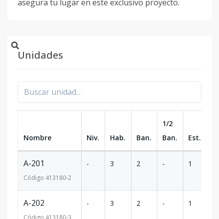
asegura tu lugar en este exclusivo proyecto.
Unidades
1/2
Nombre
Niv.
Hab.
Ban.
Ban.
Est.
m
A-201
-
3
2
-
1
1
Código
413180
-2
A-202
-
3
2
-
1
1
Código
413180
-3