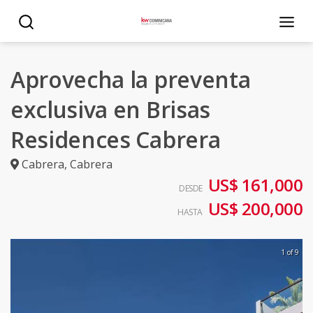
Aprovecha la preventa
exclusiva en Brisas
Residences Cabrera
Cabrera
,
Cabrera
US$ 161,000
DESDE
US$ 200,000
HASTA
1 of 9