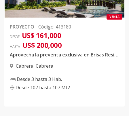
VENTA
PROYECTO
-
Código
:
413180
US$ 161,000
DESDE
US$ 200,000
HASTA
Aprovecha la preventa exclusiva en Brisas Residences Cabrera
Cabrera
,
Cabrera
Desde
3
hasta
3
Hab.
Desde
107
hasta
107
Mt2