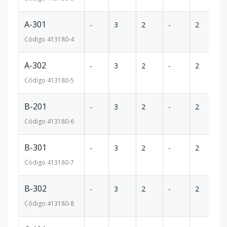
A-301
-
3
2
-
2
1
Código
413180
-4
A-302
-
3
2
-
2
1
Código
413180
-5
B-201
-
3
2
-
2
1
Código
413180
-6
B-301
-
3
2
-
2
1
Código
413180
-7
B-302
-
3
2
-
2
1
Código
413180
-8