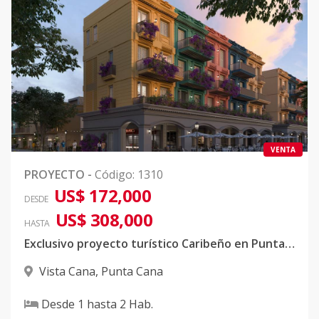
VENTA
PROYECTO
-
Código
:
1310
US$ 172,000
DESDE
US$ 308,000
HASTA
Exclusivo proyecto turístico Caribeño en Punta Cana
Vista Cana
,
Punta Cana
Desde
1
hasta
2
Hab.