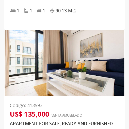
1
1
1
90.13
Mt2
Código
:
413593
US$ 135,000
VENTA AMUEBLADO
APARTMENT FOR SALE, READY AND FURNISHED