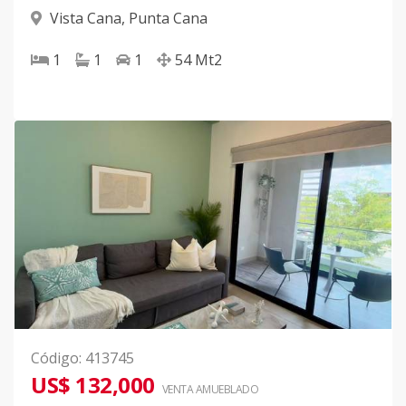
Vista Cana
,
Punta Cana
1
1
1
54
Mt2
Código
:
413745
US$ 132,000
VENTA AMUEBLADO