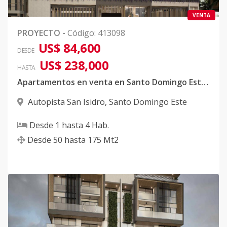
VENTA
PROYECTO
-
Código
:
413098
US$ 84,600
DESDE
US$ 238,000
HASTA
Apartamentos en venta en Santo Domingo Este cerca de Coral Mall
Autopista San Isidro
,
Santo Domingo Este
Desde
1
hasta
4
Hab.
Desde
50
hasta
175
Mt2