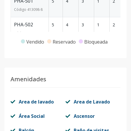
PHA-501
5
4
3
1
2
1
Código
413098
-8
PHA-502
5
4
3
1
2
1
Código
413098
-9
Vendido
Reservado
Bloqueada
A-203
2
3
2
-
2
9
Código
413098
-1
Amenidades
Area de lavado
Area de Lavado
Área Social
Ascensor
Balcón
Baño de visitas