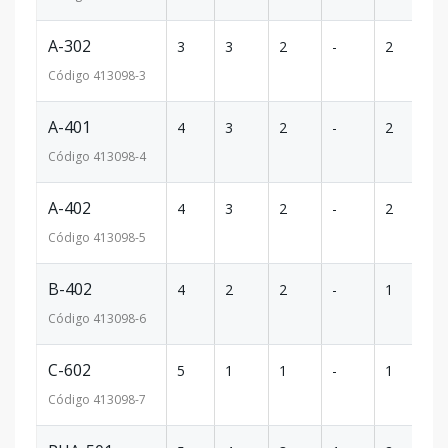
A-302
3
3
2
-
2
1
Código
413098
-3
A-401
4
3
2
-
2
1
Código
413098
-4
A-402
4
3
2
-
2
1
Código
413098
-5
B-402
4
2
2
-
1
8
Código
413098
-6
C-602
5
1
1
-
1
5
Código
413098
-7