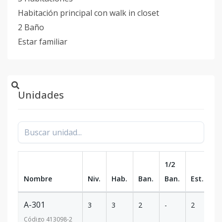
Habitación principal con walk in closet
2 Baño
Estar familiar
Unidades
1/2
Nombre
Niv.
Hab.
Ban.
Ban.
Est.
m
A-301
3
3
2
-
2
1
Código
413098
-2