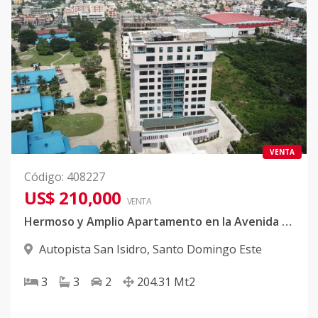
VENTA
Código
:
408227
US$ 210,000
VENTA
Hermoso y Amplio Apartamento en la Avenida Ecologica
Autopista San Isidro
,
Santo Domingo Este
3
3
2
204.31
Mt2