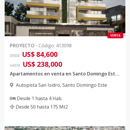
VENTA
PROYECTO
-
Código
:
413098
US$ 84,600
DESDE
US$ 238,000
HASTA
Apartamentos en venta en Santo Domingo Este cerca de Coral Mall
Autopista San Isidro
,
Santo Domingo Este
Desde
1
hasta
4
Hab.
Desde
50
hasta
175
Mt2