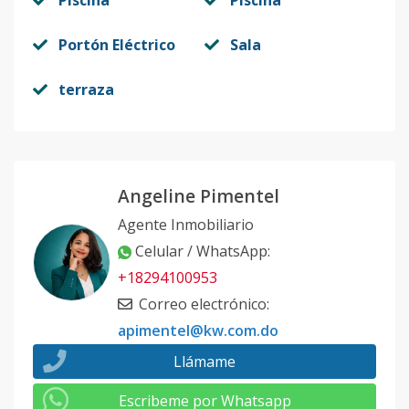
Piscina
Piscina
Portón Eléctrico
Sala
terraza
Angeline Pimentel
Agente Inmobiliario
Celular / WhatsApp
:
+18294100953
Correo electrónico
:
apimentel@kw.com.do
Llámame
Escribeme por Whatsapp