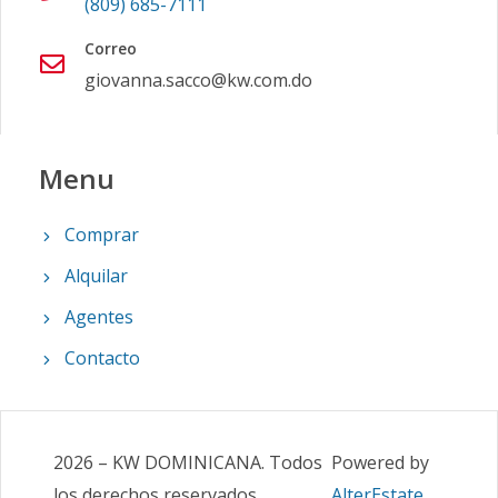
(809) 685-7111
Correo
giovanna.sacco@kw.com.do
Menu
Comprar
Alquilar
Agentes
Contacto
2026
–
KW DOMINICANA
.
Todos
Powered by
los derechos reservados
AlterEstate