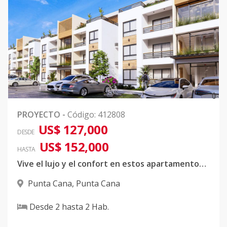
0
PROYECTO
-
Código
:
412808
US$ 127,000
DESDE
US$ 152,000
HASTA
Vive el lujo y el confort en estos apartamentos en Punta Cana, a minutos del aeropuerto internacional de Punta Cana, cerca de grandes cadenas de hoteles, bares y restaurantes
Punta Cana
,
Punta Cana
Desde
2
hasta
2
Hab.