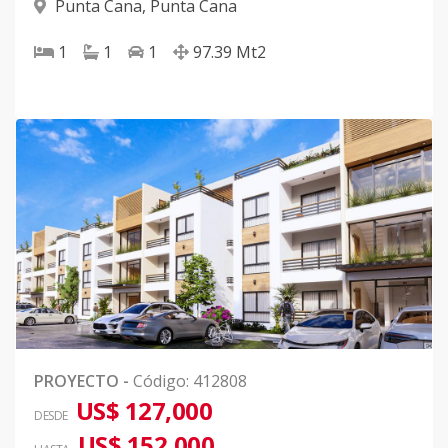
Punta Cana
,
Punta Cana
1
1
1
97.39
Mt2
PROYECTO
-
Código
:
412808
US$ 127,000
DESDE
US$ 152,000