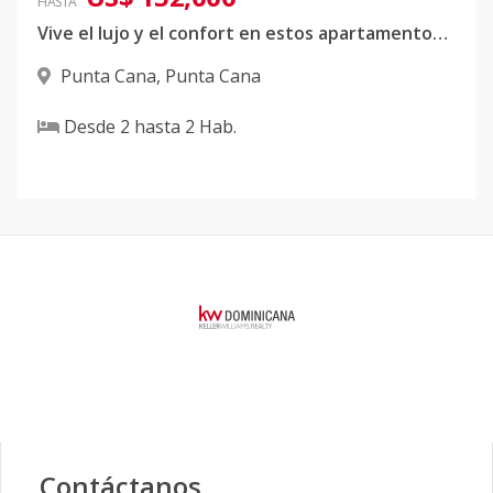
HASTA
Vive el lujo y el confort en estos apartamentos en Punta Cana, a minutos del aeropuerto internacional de Punta Cana, cerca de grandes cadenas de hoteles, bares y restaurantes
Punta Cana
,
Punta Cana
Desde
2
hasta
2
Hab.
Contáctanos