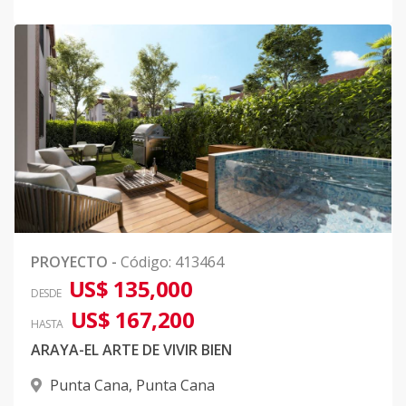
PROYECTO
-
Código
:
413464
US$ 135,000
DESDE
US$ 167,200
HASTA
ARAYA-EL ARTE DE VIVIR BIEN
Punta Cana
,
Punta Cana