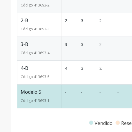
Código
413693
-2
2-B
2
3
2
-
Código
413693
-3
3-B
3
3
2
-
Código
413693
-4
4-B
4
3
2
-
Código
413693
-5
Modelo 5
-
-
-
-
Código
413693
-1
Vendido
Rese