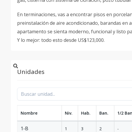
gas, cisterna con sistema de cloración, pozo tubular
En terminaciones, vas a encontrar pisos en porcelan
preinstalación de aire acondicionado, barandas en a
apartamento se sienta moderno, funcional y listo pa
Y lo mejor: todo esto desde US$123,000.
Unidades
Nombre
Niv.
Hab.
Ban.
1/2 Ban
1-B
1
3
2
-