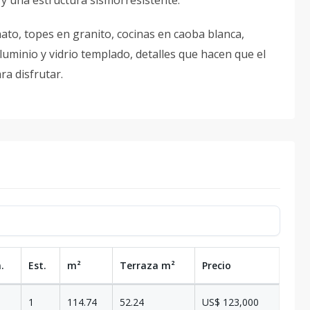
 y una estructura sismorresistente.
ato, topes en granito, cocinas en caoba blanca,
luminio y vidrio templado, detalles que hacen que el
ra disfrutar.
.
Est.
m²
Terraza
m²
Precio
1
114.74
52.24
US$ 123,000