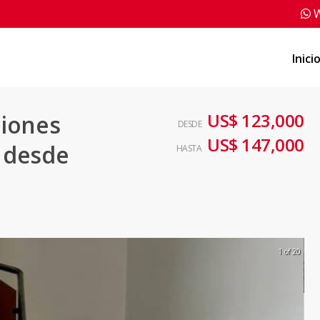
W
Inici
US$ 123,000
ciones
DESDE
US$ 147,000
a desde
HASTA
1 of 20