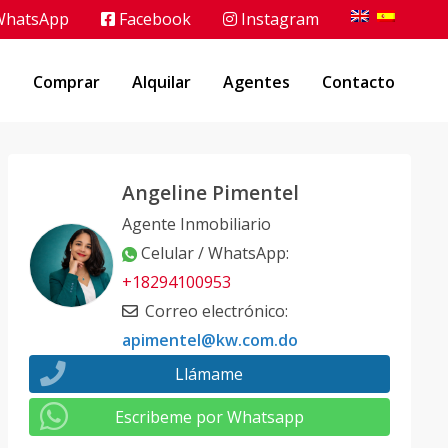
hatsApp
Facebook
Instagram
o
Comprar
Alquilar
Agentes
Contacto
Angeline Pimentel
Agente Inmobiliario
Celular / WhatsApp
:
+18294100953
Correo electrónico
:
apimentel@kw.com.do
Llámame
Escribeme por Whatsapp