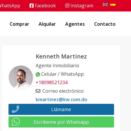
hatsApp
Facebook
Instagram
o
Comprar
Alquilar
Agentes
Contacto
Kenneth Martinez
Agente Inmobiliario
Celular / WhatsApp
:
+18098521234
Correo electrónico
:
kmartinez@kw.com.do
Llámame
Escribeme por Whatsapp