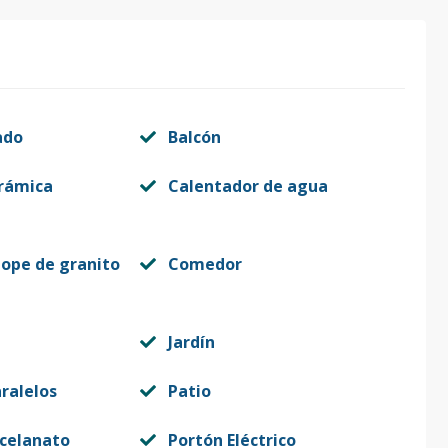
ado
Balcón
rámica
Calentador de agua
tope de granito
Comedor
Jardín
ralelos
Patio
rcelanato
Portón Eléctrico