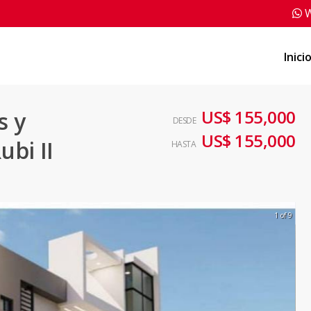
W
Inici
US$ 155,000
s y
DESDE
US$ 155,000
bi II
HASTA
1 of 9