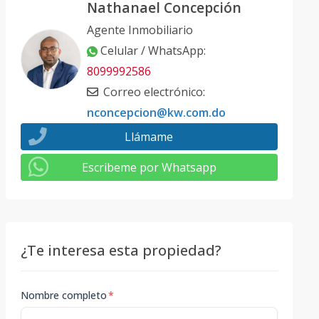
Nathanael Concepción
Agente Inmobiliario
Celular / WhatsApp
:
8099992586
Correo electrónico
:
nconcepcion@kw.com.do
Llámame
Escribeme por Whatsapp
¿Te interesa esta propiedad?
Nombre completo
*