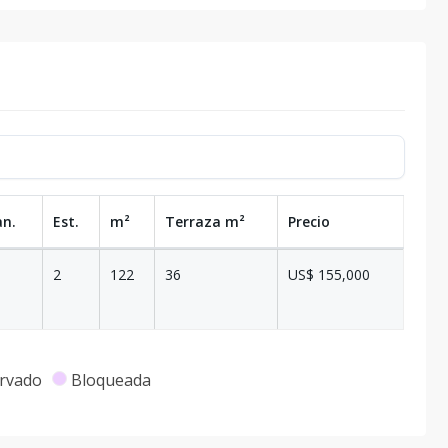
an.
Est.
m²
Terraza
m²
Precio
2
122
36
US$ 155,000
rvado
Bloqueada