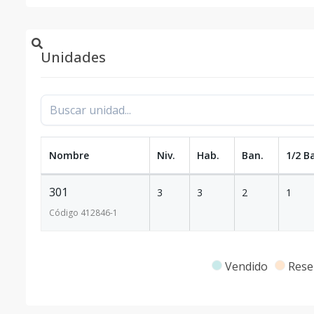
Unidades
Nombre
Niv.
Hab.
Ban.
1/2 B
301
3
3
2
1
Código
412846
-1
Vendido
Rese