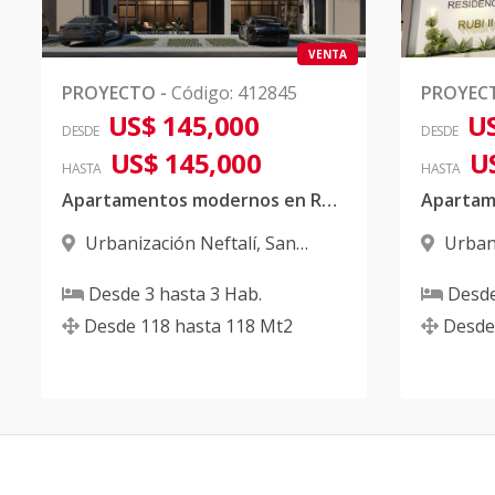
VENTA
PROYECTO
-
Código
:
412845
PROYEC
US$ 145,000
US
DESDE
DESDE
US$ 145,000
U
HASTA
HASTA
Apartamentos modernos en Residencial Rubi III
Urbanización Neftalí
,
San
Urban
Francisco De Macorís
Francisc
Desde
3
hasta
3
Hab.
Desd
Desde
118
hasta
118
Mt2
Desde