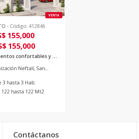
VENTA
TO
-
Código
:
412846
$ 155,000
S$ 155,000
Apartamentos confortables y modernos en Residencial Rubi II
ización Neftalí
,
San
o De Macorís
e
3
hasta
3
Hab.
122
hasta
122
Mt2
Contáctanos