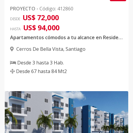
PROYECTO
-
Código
:
412860
US$ 72,000
DESDE
US$ 94,000
HASTA
Apartamentos cómodos a tu alcance en Residencial Serenity III
Cerros De Bella Vista
,
Santiago
Desde
3
hasta
3
Hab.
Desde
67
hasta
84
Mt2