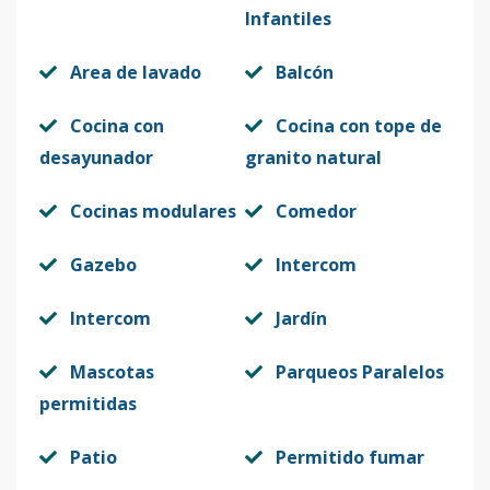
Infantiles
5-22
2
3
2
-
1
8
Area de lavado
Balcón
Código
412860
-13
Cocina con
Cocina con tope de
5-31
3
3
2
-
1
8
desayunador
granito natural
Código
412860
-14
Cocinas modulares
Comedor
5-32
3
3
2
-
1
8
Código
Gazebo
412860
-15
Intercom
5-41
Intercom
Jardín
4
3
2
-
1
8
Código
412860
-16
Mascotas
Parqueos Paralelos
permitidas
5-42
4
3
2
-
1
8
Código
412860
-17
Patio
Permitido fumar