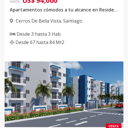
US$ 94,000
HASTA
Apartamentos cómodos a tu alcance en Residencial Serenity III
Cerros De Bella Vista
,
Santiago
Desde
3
hasta
3
Hab.
Desde
67
hasta
84
Mt2
VENTA