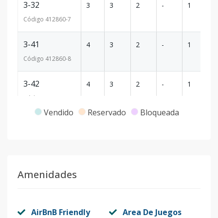
3-32
3
3
2
-
1
8
Código
412860
-7
3-41
4
3
2
-
1
8
Código
412860
-8
3-42
4
3
2
-
1
8
Código
412860
-9
Vendido
Reservado
Bloqueada
4-32
3
3
1
-
1
6
Código
412860
-10
5-11
1
3
2
-
1
8
Amenidades
Código
412860
-11
5-21
2
3
2
-
1
8
AirBnB Friendly
Area De Juegos
Código
412860
-12