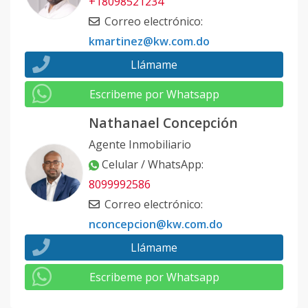
+18098521234
Correo electrónico
:
kmartinez@kw.com.do
Llámame
Escribeme por Whatsapp
Nathanael Concepción
Agente Inmobiliario
Celular / WhatsApp
:
8099992586
Correo electrónico
:
nconcepcion@kw.com.do
Llámame
Escribeme por Whatsapp