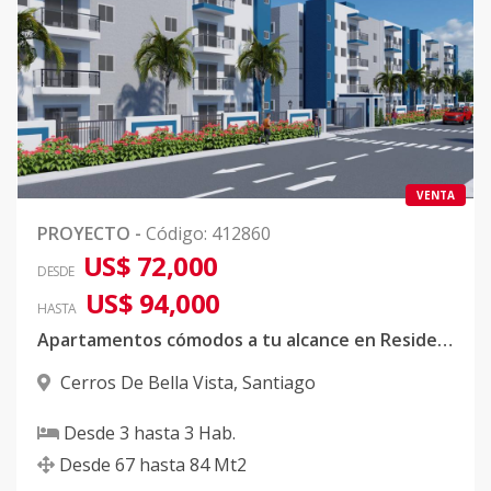
VENTA
PROYECTO
-
Código
:
412860
US$ 72,000
DESDE
US$ 94,000
HASTA
Apartamentos cómodos a tu alcance en Residencial Serenity III
Cerros De Bella Vista
,
Santiago
Desde
3
hasta
3
Hab.
Desde
67
hasta
84
Mt2