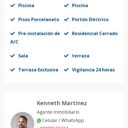
6-31
3
3
2
-
1
8
Piscina
Piscina
Código
412860
-18
Pisos Porcelanato
Portón Eléctrico
6-32
3
3
2
-
1
8
Pre-instalación de
Residencial Cerrado
Código
412860
-19
A/C
6-41
4
3
2
-
1
8
Sala
terraza
Código
412860
-20
Terraza Exclusiva
Vigilancia 24 horas
2-32
3
3
2
-
1
8
Código
412860
-1
Kenneth Martinez
Agente Inmobiliario
Celular / WhatsApp
: