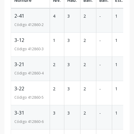
Nombre
Niv.
Hab.
Ban.
Ban.
Est.
m
2-41
4
3
2
-
1
8
Código
412860
-2
3-12
1
3
2
-
1
8
Código
412860
-3
3-21
2
3
2
-
1
8
Código
412860
-4
3-22
2
3
2
-
1
8
Código
412860
-5
3-31
3
3
2
-
1
8
Código
412860
-6