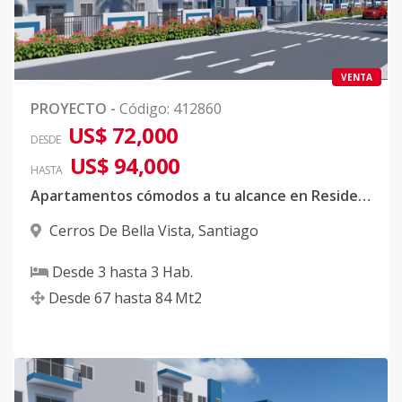
VENTA
PROYECTO
-
Código
:
412860
US$ 72,000
DESDE
US$ 94,000
HASTA
Apartamentos cómodos a tu alcance en Residencial Serenity III
Cerros De Bella Vista
,
Santiago
Desde
3
hasta
3
Hab.
Desde
67
hasta
84
Mt2