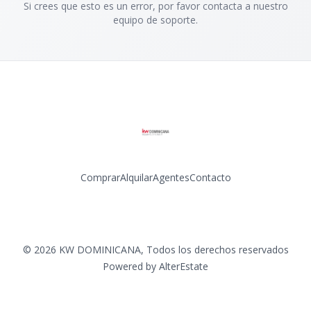
Si crees que esto es un error, por favor contacta a nuestro
equipo de soporte.
Comprar
Alquilar
Agentes
Contacto
Facebook
Instagram
LinkedIn
YouTube
©
2026
KW DOMINICANA
,
Todos los derechos reservados
Powered by
AlterEstate