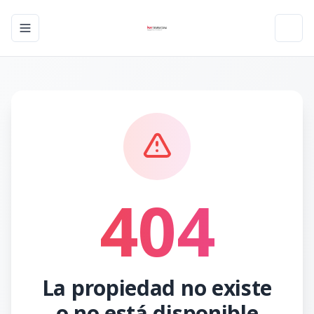
Toggle navigation menu
Toggl
404
La propiedad no existe
o no está disponible