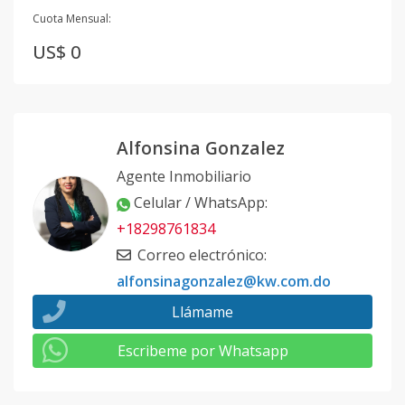
Cuota Mensual:
US$ 0
Alfonsina Gonzalez
Agente Inmobiliario
Celular / WhatsApp
:
+18298761834
Correo electrónico
:
alfonsinagonzalez@kw.com.do
Llámame
Escribeme por Whatsapp