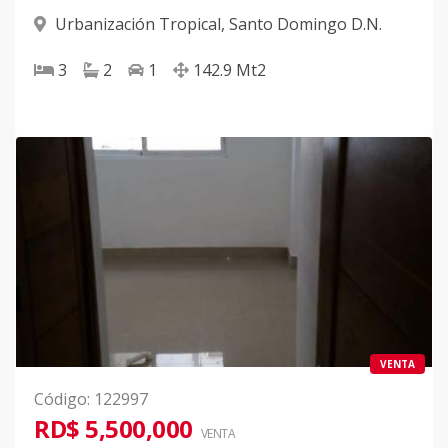
Urbanización Tropical
,
Santo Domingo D.N.
3
2
1
142.9
Mt2
VENTA
Código
:
122997
RD$ 5,500,000
VENTA