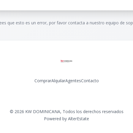
rees que esto es un error, por favor contacta a nuestro equipo de sop
Comprar
Alquilar
Agentes
Contacto
Facebook
Instagram
LinkedIn
YouTube
©
2026
KW DOMINICANA
,
Todos los derechos reservados
Powered by
AlterEstate