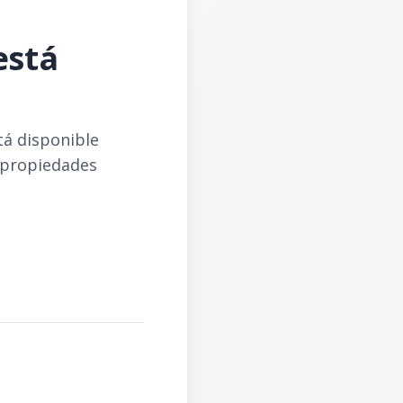
está
tá disponible
 propiedades