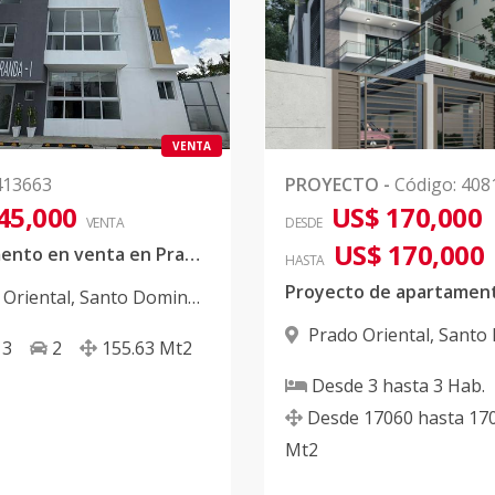
VENTA
413663
PROYECTO
-
Código
:
408
45,000
US$ 170,000
VENTA
DESDE
US$ 170,000
Apartamento en venta en Prado Oriental de 3 habitaciones, 3 banos y 2 parqueos.
HASTA
 Oriental
,
Santo Domingo
Prado Oriental
,
Santo
3
2
155.63
Mt2
Este
Desde
3
hasta
3
Hab.
Desde
17060
hasta
17
Mt2