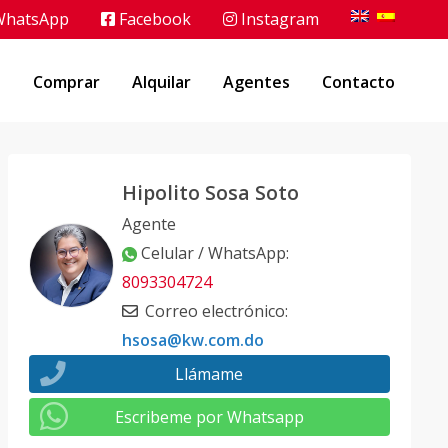
hatsApp
Facebook
Instagram
o
Comprar
Alquilar
Agentes
Contacto
Hipolito Sosa Soto
Agente
Celular / WhatsApp
:
8093304724
Correo electrónico
:
hsosa@kw.com.do
Llámame
Escribeme por Whatsapp