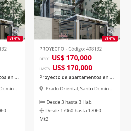
VENTA
VENTA
132
PROYECTO
-
Código
:
408132
US$ 170,000
DESDE
US$ 170,000
HASTA
Proyecto de apartamentos en Prado Oriental
Proyecto de apartamentos en Prado Oriental
 Domingo
Prado Oriental
,
Santo Domingo
Este
Desde
3
hasta
3
Hab.
060
Desde
17060
hasta
17060
Mt2