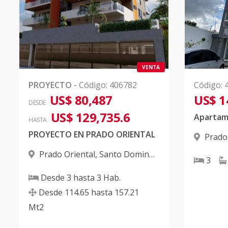
VENTA
PROYECTO
-
Código
:
406782
Código
:
US$ 80,487
US$ 1
DESDE
US$ 129,735.6
HASTA
PROYECTO EN PRADO ORIENTAL
Prado
Este
Prado Oriental
,
Santo Domingo
3
Este
Desde
3
hasta
3
Hab.
Desde
114.65
hasta
157.21
Mt2