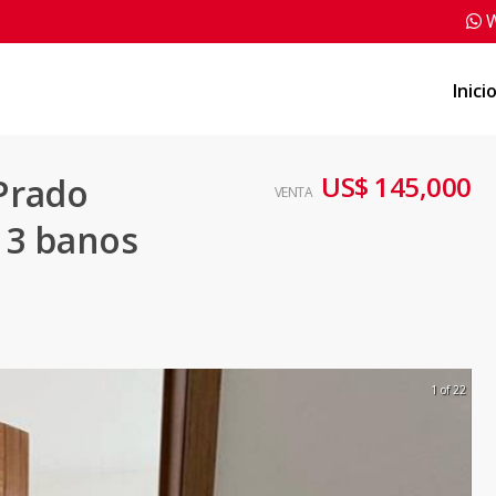
W
Inici
US$ 145,000
Prado
VENTA
, 3 banos
1 of 22